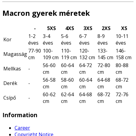
Macron gyerek méretek
-
5XS
4XS
3XS
2XS
XS
1-2
3-4
5-6
6-7
8-9
10-11
Kor
éves
éves
éves
éves
éves
éves
77-90
100-
110-
120-
133-
146-
Magasság
cm
109 cm
119 cm
132 cm
145 cm
158 cm
56-60
60-64
64-72
72-80
80-88
Mellkas
-
cm
cm
cm
cm
cm
56-58
58-60
60-64
64-68
68-72
Derék
-
cm
cm
cm
cm
cm
60-62
62-64
64-68
68-72
72-76
Csípő
-
cm
cm
cm
cm
cm
Information
Career
Copyright Notice