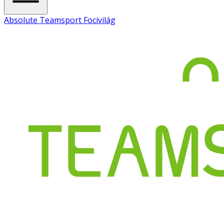
Absolute Teamsport Focivilág