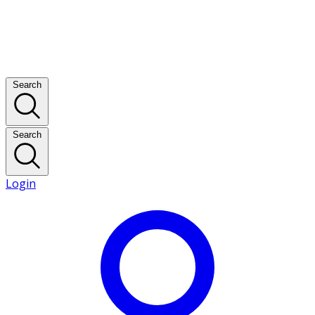
Search
Search
Login