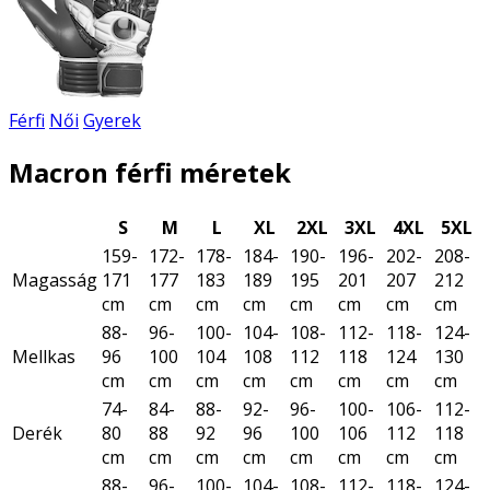
Férfi
Női
Gyerek
Macron férfi méretek
S
M
L
XL
2XL
3XL
4XL
5XL
159-
172-
178-
184-
190-
196-
202-
208-
Magasság
171
177
183
189
195
201
207
212
cm
cm
cm
cm
cm
cm
cm
cm
88-
96-
100-
104-
108-
112-
118-
124-
Mellkas
96
100
104
108
112
118
124
130
cm
cm
cm
cm
cm
cm
cm
cm
74-
84-
88-
92-
96-
100-
106-
112-
Derék
80
88
92
96
100
106
112
118
cm
cm
cm
cm
cm
cm
cm
cm
88-
96-
100-
104-
108-
112-
118-
124-