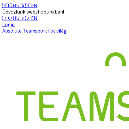
🇭🇺 HU
🇬🇧 EN
Üdvözlünk webshopunkban!
🇭🇺 HU
🇬🇧 EN
Login
Absolute Teamsport Focivilág