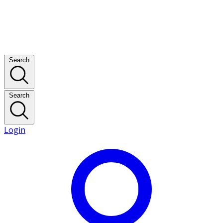
Search
Search
Login