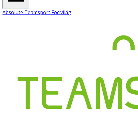
Absolute Teamsport Focivilág