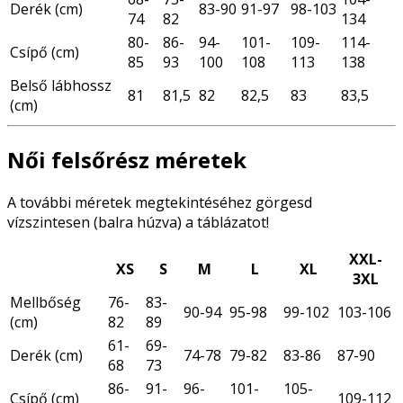
Derék (cm)
83-90
91-97
98-103
74
82
134
80-
86-
94-
101-
109-
114-
Csípő (cm)
85
93
100
108
113
138
Belső lábhossz
81
81,5
82
82,5
83
83,5
(cm)
Női felsőrész méretek
A további méretek megtekintéséhez görgesd
vízszintesen (balra húzva) a táblázatot!
XXL-
XS
S
M
L
XL
3XL
Mellbőség
76-
83-
90-94
95-98
99-102
103-106
(cm)
82
89
61-
69-
Derék (cm)
74-78
79-82
83-86
87-90
68
73
86-
91-
96-
101-
105-
Csípő (cm)
109-112