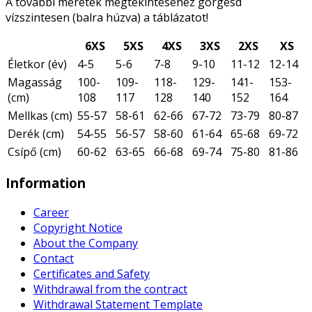
A további méretek megtekintéséhez görgesd
vízszintesen (balra húzva) a táblázatot!
6XS
5XS
4XS
3XS
2XS
XS
Életkor (év)
4-5
5-6
7-8
9-10
11-12
12-14
Magasság
100-
109-
118-
129-
141-
153-
(cm)
108
117
128
140
152
164
Mellkas (cm)
55-57
58-61
62-66
67-72
73-79
80-87
Derék (cm)
54-55
56-57
58-60
61-64
65-68
69-72
Csípő (cm)
60-62
63-65
66-68
69-74
75-80
81-86
Information
Career
Copyright Notice
About the Company
Contact
Certificates and Safety
Withdrawal from the contract
Withdrawal Statement Template