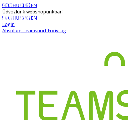
🇭🇺 HU
🇬🇧 EN
Üdvözlünk webshopunkban!
🇭🇺 HU
🇬🇧 EN
Login
Absolute Teamsport Focivilág