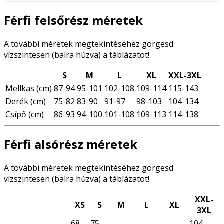
Férfi felsőrész méretek
A további méretek megtekintéséhez görgesd
vízszintesen (balra húzva) a táblázatot!
S
M
L
XL
XXL-3XL
Mellkas (cm)
87-94
95-101
102-108
109-114
115-143
Derék (cm)
75-82
83-90
91-97
98-103
104-134
Csípő (cm)
86-93
94-100
101-108
109-113
114-138
Férfi alsórész méretek
A további méretek megtekintéséhez görgesd
vízszintesen (balra húzva) a táblázatot!
XXL-
XS
S
M
L
XL
3XL
68-
75-
104-