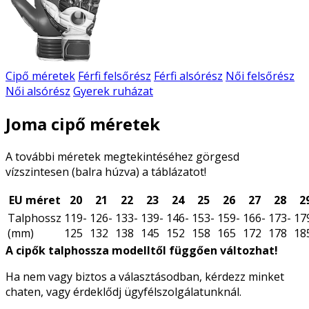
Cipő méretek
Férfi felsőrész
Férfi alsórész
Női felsőrész
Női alsórész
Gyerek ruházat
Joma cipő méretek
A további méretek megtekintéséhez görgesd
vízszintesen (balra húzva) a táblázatot!
EU méret
20
21
22
23
24
25
26
27
28
2
Talphossz
119-
126-
133-
139-
146-
153-
159-
166-
173-
17
(mm)
125
132
138
145
152
158
165
172
178
18
A cipők talphossza modelltől függően változhat!
Ha nem vagy biztos a választásodban, kérdezz minket
chaten, vagy érdeklődj ügyfélszolgálatunknál.