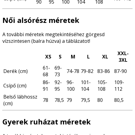
90
95
100
104
108
Női alsórész méretek
A további méretek megtekintéséhez görgesd
vízszintesen (balra húzva) a táblázatot!
XXL-
XS
S
M
L
XL
3XL
61-
69-
Derék (cm)
74-78
79-82
83-86
87-90
68
73
86-
92-
96-
101-
105-
109-
Csípő (cm)
91
95
100
104
108
112
Belső lábhossz
78
78,5
79
79,5
80
80,5
(cm)
Gyerek ruházat méretek