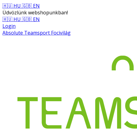
🇭🇺 HU
🇬🇧 EN
Üdvözlünk webshopunkban!
🇭🇺 HU
🇬🇧 EN
Login
Absolute Teamsport Focivilág