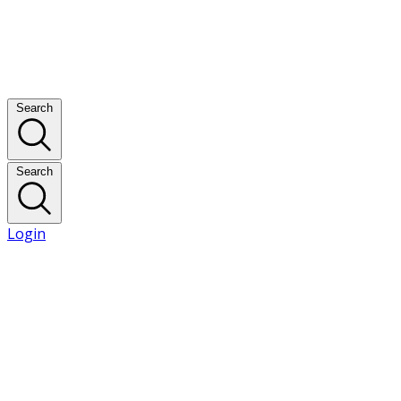
Search
Search
Login