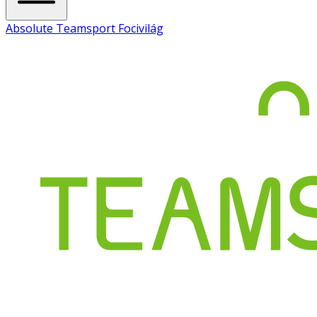
Absolute Teamsport Focivilág