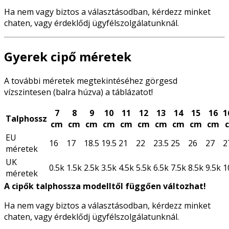
Ha nem vagy biztos a választásodban, kérdezz minket
chaten, vagy érdeklődj ügyfélszolgálatunknál.
Gyerek cipő méretek
A további méretek megtekintéséhez görgesd
vízszintesen (balra húzva) a táblázatot!
7
8
9
10
11
12
13
14
15
16
1
Talphossz
cm
cm
cm
cm
cm
cm
cm
cm
cm
cm
EU
16
17
18.5
19.5
21
22
23.5
25
26
27
2
méretek
UK
0.5k
1.5k
2.5k
3.5k
4.5k
5.5k
6.5k
7.5k
8.5k
9.5k
1
méretek
A cipők talphossza modelltől függően változhat!
Ha nem vagy biztos a választásodban, kérdezz minket
chaten, vagy érdeklődj ügyfélszolgálatunknál.