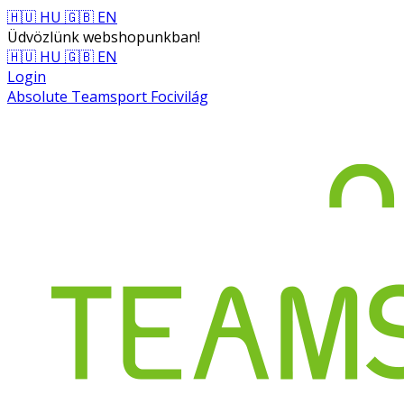
🇭🇺 HU
🇬🇧 EN
Üdvözlünk webshopunkban!
🇭🇺 HU
🇬🇧 EN
Login
Absolute Teamsport Focivilág