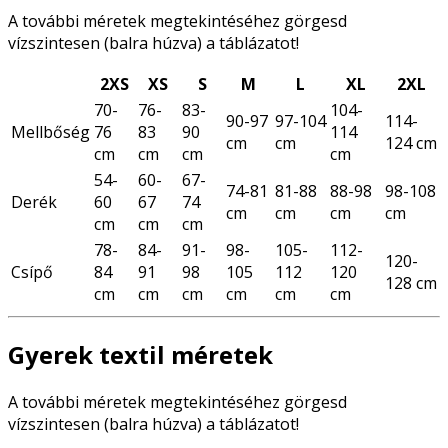
A további méretek megtekintéséhez görgesd
vízszintesen (balra húzva) a táblázatot!
2XS
XS
S
M
L
XL
2XL
70-
76-
83-
104-
90-97
97-104
114-
Mellbőség
76
83
90
114
cm
cm
124 cm
cm
cm
cm
cm
54-
60-
67-
74-81
81-88
88-98
98-108
Derék
60
67
74
cm
cm
cm
cm
cm
cm
cm
78-
84-
91-
98-
105-
112-
120-
Csípő
84
91
98
105
112
120
128 cm
cm
cm
cm
cm
cm
cm
Gyerek textil méretek
A további méretek megtekintéséhez görgesd
vízszintesen (balra húzva) a táblázatot!