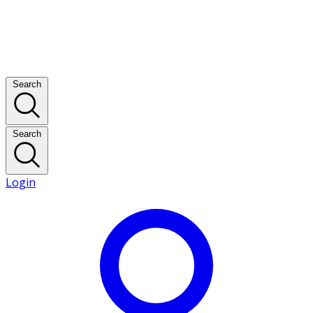
Search
Search
Login