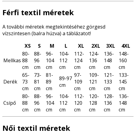
Férfi textil méretek
A további méretek megtekintéséhez görgesd
vízszintesen (balra húzva) a táblázatot!
XS
S
M
L
XL
2XL
3XL
4XL
80-
88-
96-
104-
112-
124-
136-
148-
Mellkas
88
96
104
112
124
136
148
160
cm
cm
cm
cm
cm
cm
cm
cm
65-
73-
81-
97-
109-
121-
133-
89-97
Derék
73
81
89
109
121
133
145
cm
cm
cm
cm
cm
cm
cm
cm
80-
88-
96-
104-
112-
120-
128-
136-
Csípő
88
96
104
112
120
128
136
148
cm
cm
cm
cm
cm
cm
cm
cm
Női textil méretek