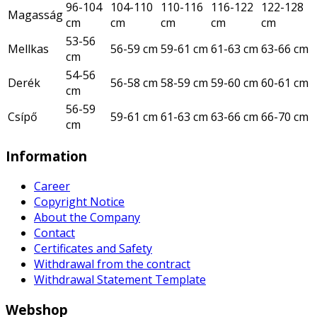
96-104
104-110
110-116
116-122
122-128
Magasság
cm
cm
cm
cm
cm
53-56
Mellkas
56-59 cm
59-61 cm
61-63 cm
63-66 cm
cm
54-56
Derék
56-58 cm
58-59 cm
59-60 cm
60-61 cm
cm
56-59
Csípő
59-61 cm
61-63 cm
63-66 cm
66-70 cm
cm
Information
Career
Copyright Notice
About the Company
Contact
Certificates and Safety
Withdrawal from the contract
Withdrawal Statement Template
Webshop