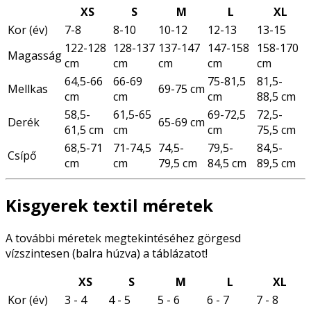
XS
S
M
L
XL
Kor (év)
7-8
8-10
10-12
12-13
13-15
122-128
128-137
137-147
147-158
158-170
Magasság
cm
cm
cm
cm
cm
64,5-66
66-69
75-81,5
81,5-
Mellkas
69-75 cm
cm
cm
cm
88,5 cm
58,5-
61,5-65
69-72,5
72,5-
Derék
65-69 cm
61,5 cm
cm
cm
75,5 cm
68,5-71
71-74,5
74,5-
79,5-
84,5-
Csípő
cm
cm
79,5 cm
84,5 cm
89,5 cm
Kisgyerek textil méretek
A további méretek megtekintéséhez görgesd
vízszintesen (balra húzva) a táblázatot!
XS
S
M
L
XL
Kor (év)
3 - 4
4 - 5
5 - 6
6 - 7
7 - 8