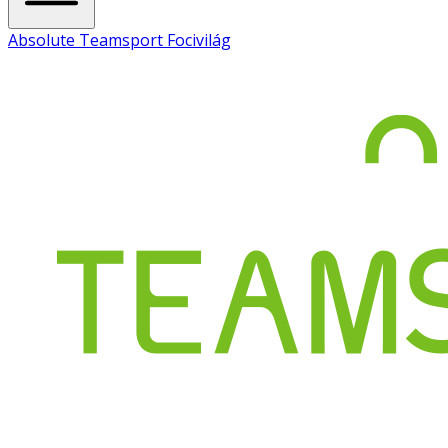
Absolute Teamsport Focivilág