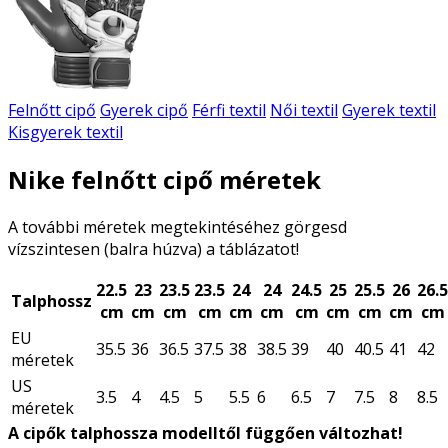
Felnőtt cipő
Gyerek cipő
Férfi textil
Női textil
Gyerek textil
Kisgyerek textil
Nike felnőtt cipő méretek
A további méretek megtekintéséhez görgesd
vízszintesen (balra húzva) a táblázatot!
22.5
23
23.5
23.5
24
24
24.5
25
25.5
26
26.5
Talphossz
cm
cm
cm
cm
cm
cm
cm
cm
cm
cm
cm
EU
35.5
36
36.5
37.5
38
38.5
39
40
40.5
41
42
méretek
US
3.5
4
4.5
5
5.5
6
6.5
7
7.5
8
8.5
méretek
A cipők talphossza modelltől függően változhat!