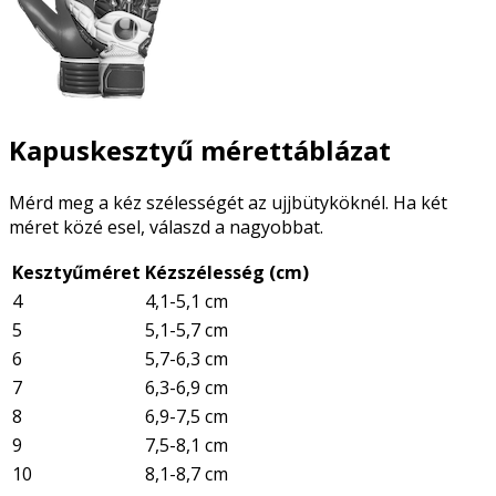
Kapuskesztyű mérettáblázat
Mérd meg a kéz szélességét az ujjbütyköknél. Ha két
méret közé esel, válaszd a nagyobbat.
Kesztyűméret
Kézszélesség (cm)
4
4,1-5,1 cm
5
5,1-5,7 cm
6
5,7-6,3 cm
7
6,3-6,9 cm
8
6,9-7,5 cm
9
7,5-8,1 cm
10
8,1-8,7 cm