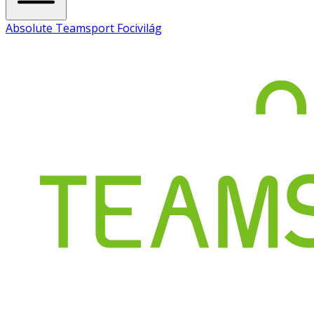
Absolute Teamsport Focivilág