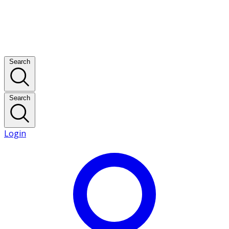
Search
Search
Login