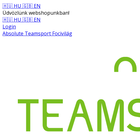
🇭🇺 HU
🇬🇧 EN
Üdvözlünk webshopunkban!
🇭🇺 HU
🇬🇧 EN
Login
Absolute Teamsport Focivilág