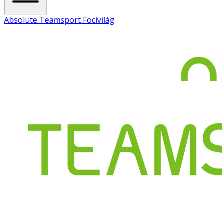
Absolute Teamsport Focivilág