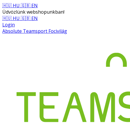
🇭🇺 HU
🇬🇧 EN
Üdvözlünk webshopunkban!
🇭🇺 HU
🇬🇧 EN
Login
Absolute Teamsport Focivilág