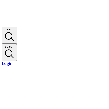
Search
Search
Login