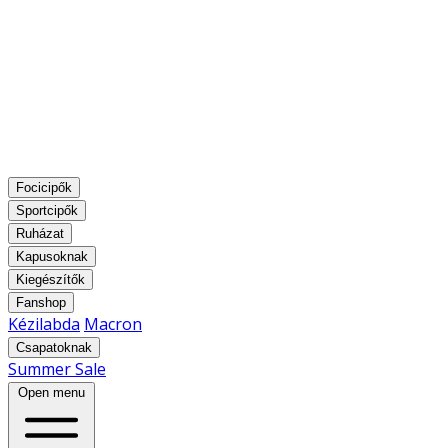
Focicipők
Sportcipők
Ruházat
Kapusoknak
Kiegészítők
Fanshop
Kézilabda
Macron
Csapatoknak
Summer Sale
Open menu