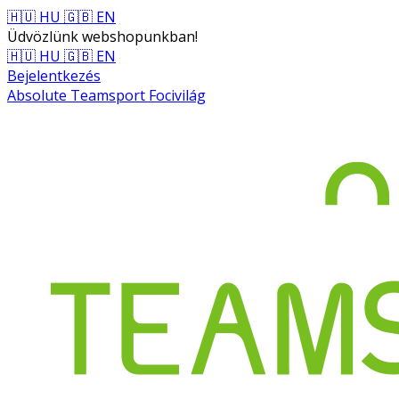
🇭🇺 HU
🇬🇧 EN
Üdvözlünk webshopunkban!
🇭🇺 HU
🇬🇧 EN
Bejelentkezés
Absolute Teamsport Focivilág