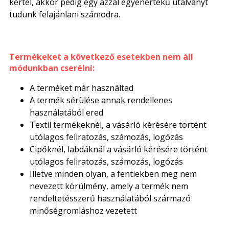
kértél, akkor pedig egy azzal egyenértékű utalványt
tudunk felajánlani számodra.
Termékeket a következő esetekben nem áll
módunkban cserélni:
A terméket már használtad
A termék sérülése annak rendellenes
használatából ered
Textil termékeknél, a vásárló kérésére történt
utólagos feliratozás, számozás, logózás
Cipőknél, labdáknál a vásárló kérésére történt
utólagos feliratozás, számozás, logózás
Illetve minden olyan, a fentiekben meg nem
nevezett körülmény, amely a termék nem
rendeltetésszerű használatából származó
minőségromláshoz vezetett