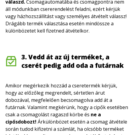
válaszd.
Csomagautomatába és csomagpontra nem
áll módunkban csererendelést feladni, ezért kérjük
vagy házhozszállítást vagy személyes átvételt válassz!
Drágább termék választása esetén mindössze a
különbözetet kell fizetned átvételkor.
3. Vedd át az új terméket, a
cserét pedig add oda a futárnak
Amikor megérkezik hozzád a cseretermék kérjük,
hogy az előzőleg megrendelt, sértetlen árut
dobozával, megfelelően becsomagolva add át a
futárnak. Valamint megkérünk, hogy a cipők esetében
csak a csomagolást ragaszd körbe és
ne a
cipősdobozt!
Árkülönbözet esetén a csomag átvétele
során tudod kifizetni a számlát, ha olcsóbb terméket