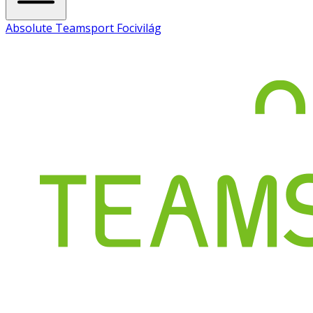
Absolute Teamsport Focivilág