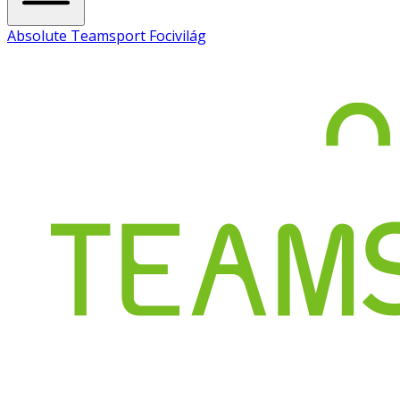
Absolute Teamsport Focivilág