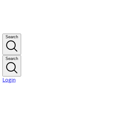
Search
Search
Login