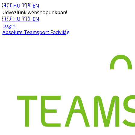
🇭🇺 HU
🇬🇧 EN
Üdvözlünk webshopunkban!
🇭🇺 HU
🇬🇧 EN
Login
Absolute Teamsport Focivilág