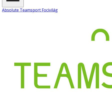
Absolute Teamsport Focivilág