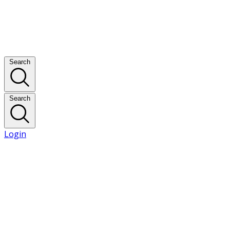
Search
Search
Login