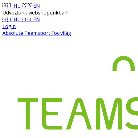
🇭🇺 HU
🇬🇧 EN
Üdvözlünk webshopunkban!
🇭🇺 HU
🇬🇧 EN
Login
Absolute Teamsport Focivilág