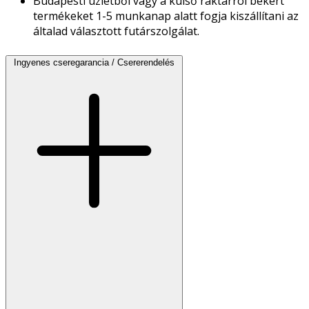
Budapesti üzletből vagy a külső raktárról bekért
termékeket 1-5 munkanap alatt fogja kiszállítani az
általad választott futárszolgálat.
Ingyenes cseregarancia / Csererendelés