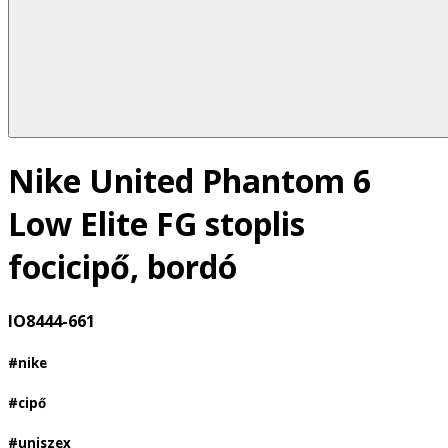
Nike United Phantom 6
Low Elite FG stoplis
focicipő, bordó
IO8444-661
#nike
#cipő
#uniszex