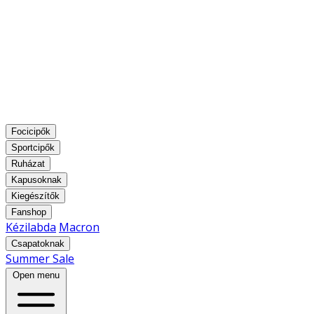
Focicipők
Sportcipők
Ruházat
Kapusoknak
Kiegészítők
Fanshop
Kézilabda
Macron
Csapatoknak
Summer Sale
Open menu