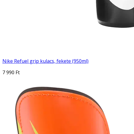
Nike Refuel grip kulacs, fekete (950ml)
7 990 Ft