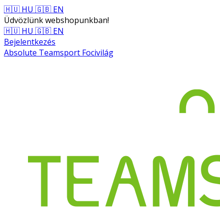
🇭🇺 HU
🇬🇧 EN
Üdvözlünk webshopunkban!
🇭🇺 HU
🇬🇧 EN
Bejelentkezés
Absolute Teamsport Focivilág