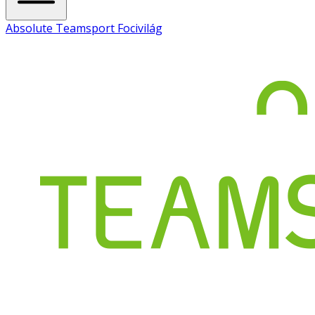
Absolute Teamsport Focivilág