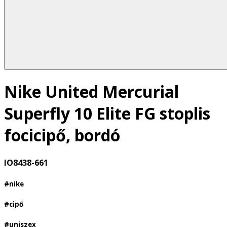
Nike United Mercurial
Superfly 10 Elite FG stoplis
focicipő, bordó
IO8438-661
#nike
#cipő
#uniszex