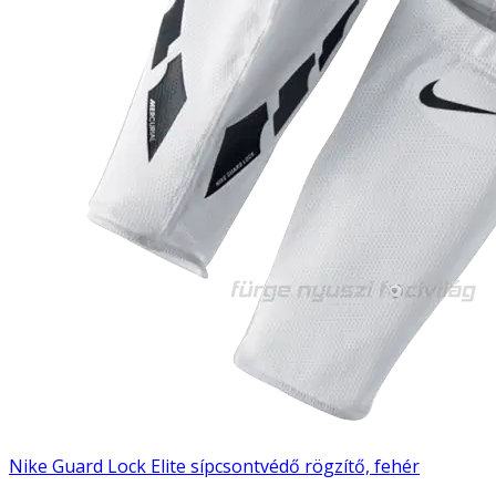
Nike Guard Lock Elite sípcsontvédő rögzítő, fehér