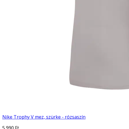
Nike Trophy V mez, szürke - rózsaszín
5 990 Ft