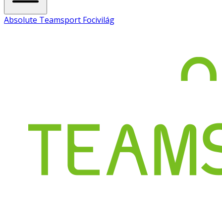
Absolute Teamsport Focivilág