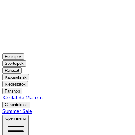
Focicipők
Sportcipők
Ruházat
Kapusoknak
Kiegészítők
Fanshop
Kézilabda
Macron
Csapatoknak
Summer Sale
Open menu