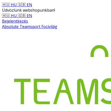
🇭🇺 HU
🇬🇧 EN
Üdvözlünk webshopunkban!
🇭🇺 HU
🇬🇧 EN
Bejelentkezés
Absolute Teamsport Focivilág