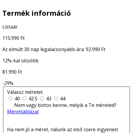
Termék információ
Listaár
115.990 Ft
Az elmúlt 30 nap legalacsonyabb ára:
92.990 Ft
12%-kal olcsóbb
81.990 Ft
-29%
Válassz méretet
40
42.5
43
44
Nem vagy biztos benne, melyik a Te méreted?
Mérettáblázat
Ha nem jó a méret, nálunk az első csere ingyenes!