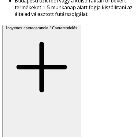
Budapesti üzletből vagy a külső raktárról bekért
termékeket 1-5 munkanap alatt fogja kiszállítani az
általad választott futárszolgálat.
Ingyenes cseregarancia / Csererendelés