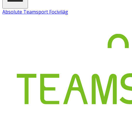
Absolute Teamsport Focivilág