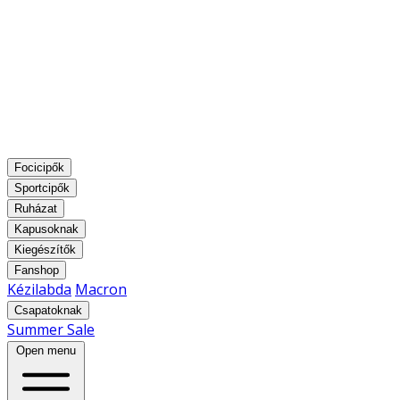
Focicipők
Sportcipők
Ruházat
Kapusoknak
Kiegészítők
Fanshop
Kézilabda
Macron
Csapatoknak
Summer Sale
Open menu