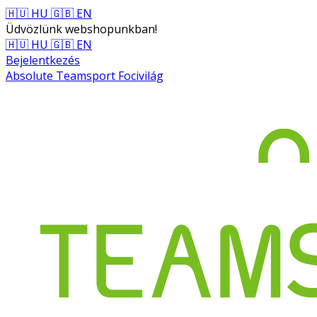
🇭🇺 HU
🇬🇧 EN
Üdvözlünk webshopunkban!
🇭🇺 HU
🇬🇧 EN
Bejelentkezés
Absolute Teamsport Focivilág