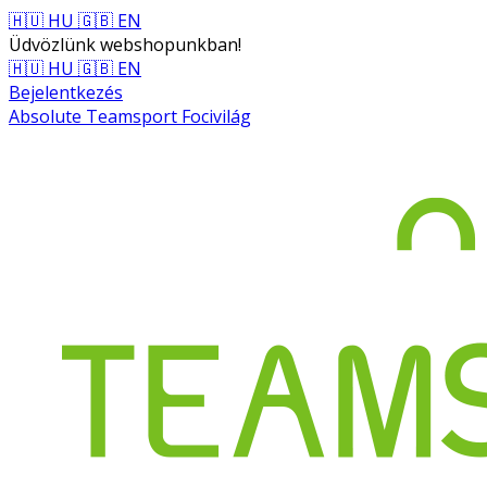
🇭🇺 HU
🇬🇧 EN
Üdvözlünk webshopunkban!
🇭🇺 HU
🇬🇧 EN
Bejelentkezés
Absolute Teamsport Focivilág