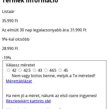
Termék információ
Listaár
35.990 Ft
Az elmúlt 30 nap legalacsonyabb ára:
31.990 Ft
9%-kal olcsóbb
28.990 Ft
-19%
Válassz méretet
42
42.5
43
44.5
45
Nem vagy biztos benne, melyik a Te méreted?
Mérettáblázat
Ha nem jó a méret, nálunk az első csere ingyenes!
Részletekért kattints ide!