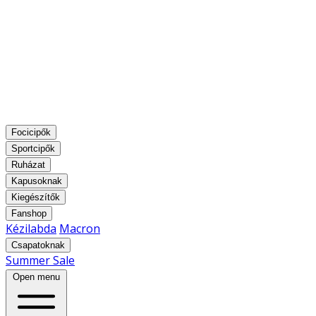
Focicipők
Sportcipők
Ruházat
Kapusoknak
Kiegészítők
Fanshop
Kézilabda
Macron
Csapatoknak
Summer Sale
Open menu