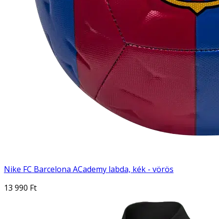
Nike FC Barcelona ACademy labda, kék - vörös
13 990 Ft