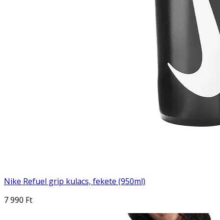
Nike Refuel grip kulacs, fekete (950ml)
7 990 Ft