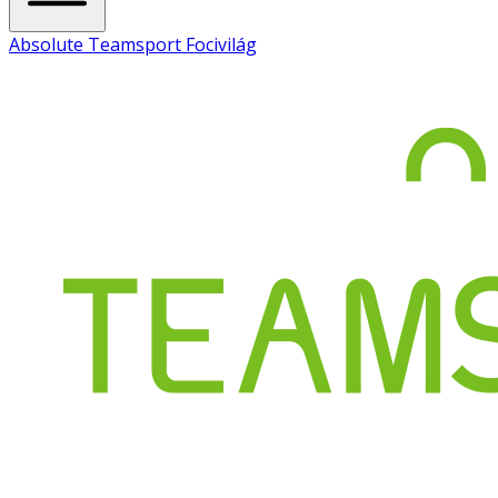
Absolute Teamsport Focivilág