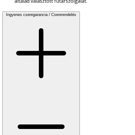
általad választott futárszolgálat.
Ingyenes cseregarancia / Csererendelés