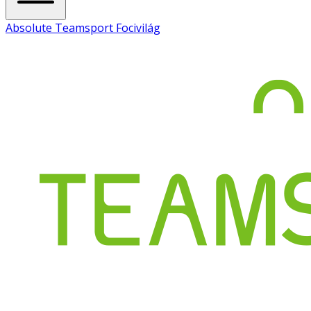
Absolute Teamsport Focivilág