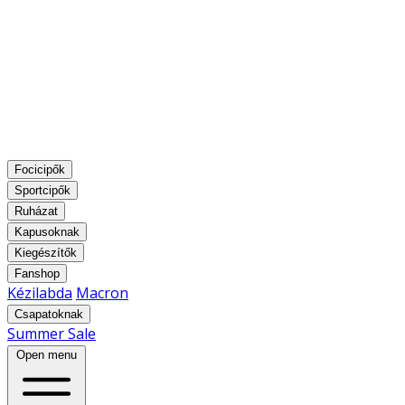
Focicipők
Sportcipők
Ruházat
Kapusoknak
Kiegészítők
Fanshop
Kézilabda
Macron
Csapatoknak
Summer Sale
Open menu