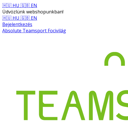
🇭🇺 HU
🇬🇧 EN
Üdvözlünk webshopunkban!
🇭🇺 HU
🇬🇧 EN
Bejelentkezés
Absolute Teamsport Focivilág