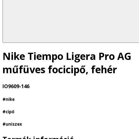
Nike Tiempo Ligera Pro AG
műfüves focicipő, fehér
IO9609-146
#nike
#cipő
#uniszex