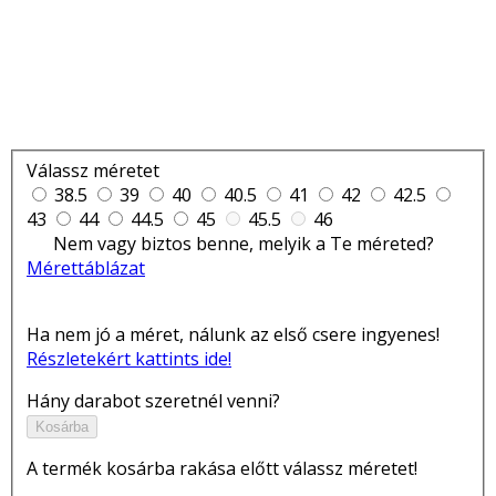
Válassz méretet
38.5
39
40
40.5
41
42
42.5
43
44
44.5
45
45.5
46
Nem vagy biztos benne, melyik a Te méreted?
Mérettáblázat
Ha nem jó a méret, nálunk az első csere ingyenes!
Részletekért kattints ide!
Hány darabot szeretnél venni?
Kosárba
A termék kosárba rakása előtt válassz méretet!