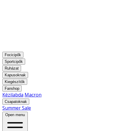
Focicipők
Sportcipők
Ruházat
Kapusoknak
Kiegészítők
Fanshop
Kézilabda
Macron
Csapatoknak
Summer Sale
Open menu