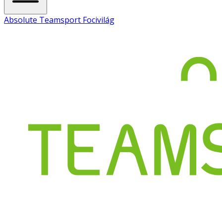
Absolute Teamsport Focivilág