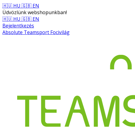
🇭🇺 HU
🇬🇧 EN
Üdvözlünk webshopunkban!
🇭🇺 HU
🇬🇧 EN
Bejelentkezés
Absolute Teamsport Focivilág