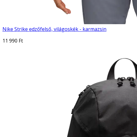
Nike Strike edzőfelső, világoskék - karmazsin
11 990 Ft