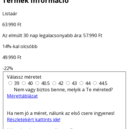
Termék információ
Listaár
63.990 Ft
Az elmúlt 30 nap legalacsonyabb ára:
57.990 Ft
14%-kal olcsóbb
49.990 Ft
-22%
Válassz méretet
39
40
40.5
42
43
44
44.5
Nem vagy biztos benne, melyik a Te méreted?
Mérettáblázat
Ha nem jó a méret, nálunk az első csere ingyenes!
Részletekért kattints ide!