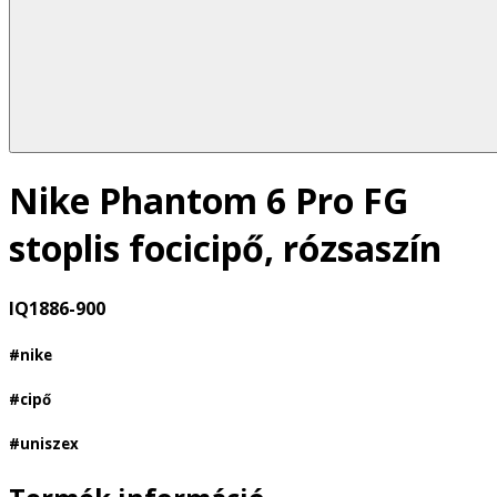
Nike Phantom 6 Pro FG
stoplis focicipő, rózsaszín
IQ1886-900
#nike
#cipő
#uniszex