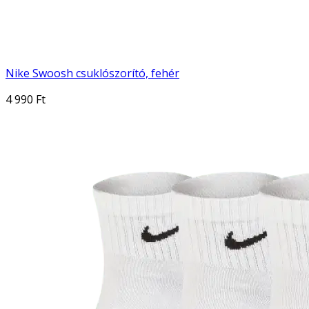
Nike Swoosh csuklószorító, fehér
4 990 Ft