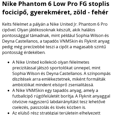
Nike Phantom 6 Low Pro FG stoplis
focicipő, gyerekméret, zöld - fehér
Kelts félelmet a pályán a Nike United Jr. Phantom 6 Pro
cipővel. Olyan játékosoknak készült, akik halálos
pontossággal támadnak, mint például Sophia Wilson és
Deyna Castellanos, a tapadós VNMSkin és Flyknit anyag
pedig még precízebbé teszi a cipőt a magasabb szintű
pontosság érdekében.
A Nike United kollekció olyan félelmetes
precizitással játszó sportolókat ünnepel, mint
Sophia Wilson és Deyna Castellanos. A színpompás
díszítések arra emlékeztetnek, miként formálták
ambícióikat mindent elsöprő zsenialitássá.
A Nike VNMSkin egy tapadós anyag, amely a
futballcipő rúgófelületét borítja. A Flyknit anyaggal
ötvözve nagyszerű labdairányítást tesz lehetővé
cselezés, passzolás és lövés közben is.
Az elülső rész stratégiai területein elhelyezett