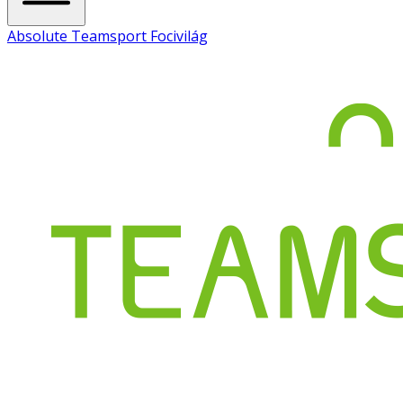
Absolute Teamsport Focivilág