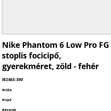
Nike Phantom 6 Low Pro FG
stoplis focicipő,
gyerekméret, zöld - fehér
IB2463-300
#nike
#cipő
#gyerek