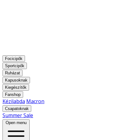
Focicipők
Sportcipők
Ruházat
Kapusoknak
Kiegészítők
Fanshop
Kézilabda
Macron
Csapatoknak
Summer Sale
Open menu