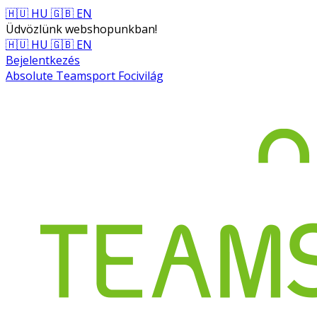
🇭🇺 HU
🇬🇧 EN
Üdvözlünk webshopunkban!
🇭🇺 HU
🇬🇧 EN
Bejelentkezés
Absolute Teamsport Focivilág