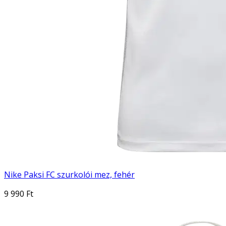
Nike Paksi FC szurkolói mez, fehér
9 990 Ft