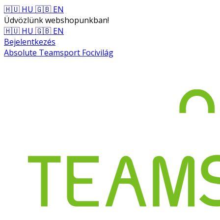
🇭🇺 HU
🇬🇧 EN
Üdvözlünk webshopunkban!
🇭🇺 HU
🇬🇧 EN
Bejelentkezés
Absolute Teamsport Focivilág