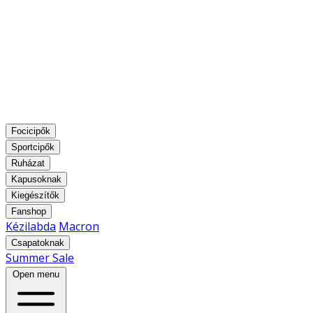
Focicipők
Sportcipők
Ruházat
Kapusoknak
Kiegészítők
Fanshop
Kézilabda
Macron
Csapatoknak
Summer Sale
Open menu