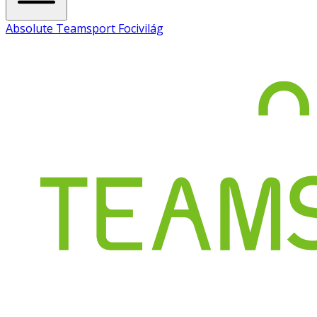
Absolute Teamsport Focivilág