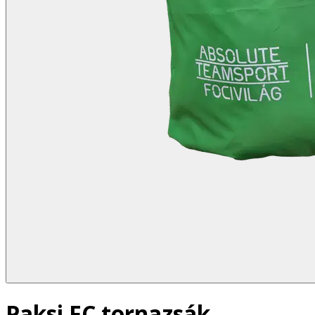
Paksi FC tornazsák