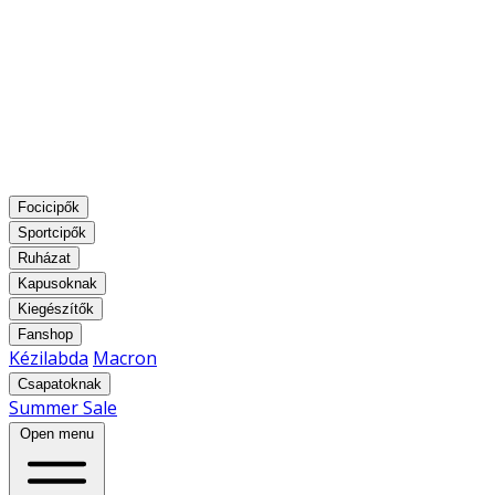
Focicipők
Sportcipők
Ruházat
Kapusoknak
Kiegészítők
Fanshop
Kézilabda
Macron
Csapatoknak
Summer Sale
Open menu