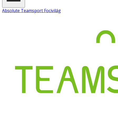
Absolute Teamsport Focivilág