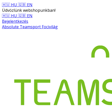
🇭🇺 HU
🇬🇧 EN
Üdvözlünk webshopunkban!
🇭🇺 HU
🇬🇧 EN
Bejelentkezés
Absolute Teamsport Focivilág