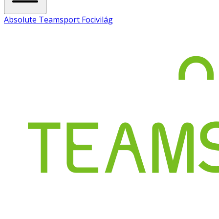
Absolute Teamsport Focivilág