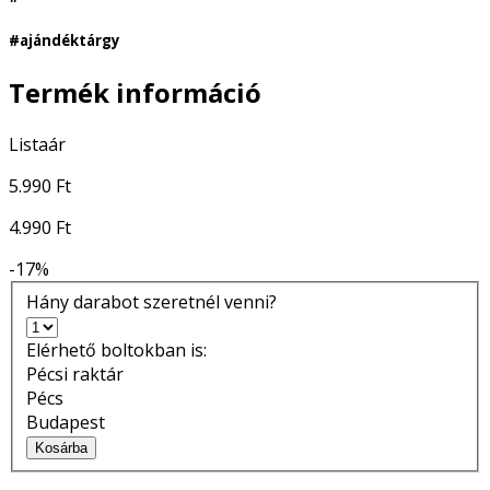
#ajándéktárgy
Termék információ
Listaár
5.990 Ft
4.990 Ft
-17%
Hány darabot szeretnél venni?
Elérhető boltokban is:
Pécsi raktár
Pécs
Budapest
Kosárba