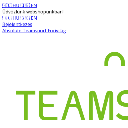
🇭🇺 HU
🇬🇧 EN
Üdvözlünk webshopunkban!
🇭🇺 HU
🇬🇧 EN
Bejelentkezés
Absolute Teamsport Focivilág