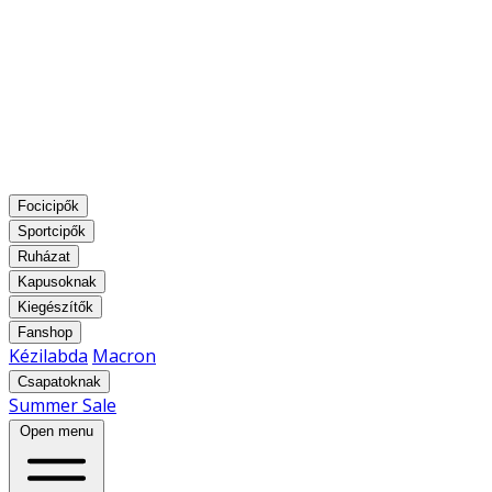
Focicipők
Sportcipők
Ruházat
Kapusoknak
Kiegészítők
Fanshop
Kézilabda
Macron
Csapatoknak
Summer Sale
Open menu