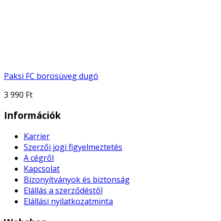
Paksi FC borosüveg dugó
3 990 Ft
Információk
Karrier
Szerzői jogi figyelmeztetés
A cégről
Kapcsolat
Bizonyítványok és biztonság
Elállás a szerződéstől
Elállási nyilatkozatminta