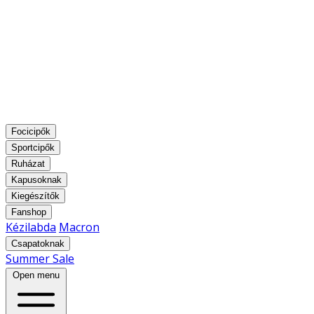
Focicipők
Sportcipők
Ruházat
Kapusoknak
Kiegészítők
Fanshop
Kézilabda
Macron
Csapatoknak
Summer Sale
Open menu