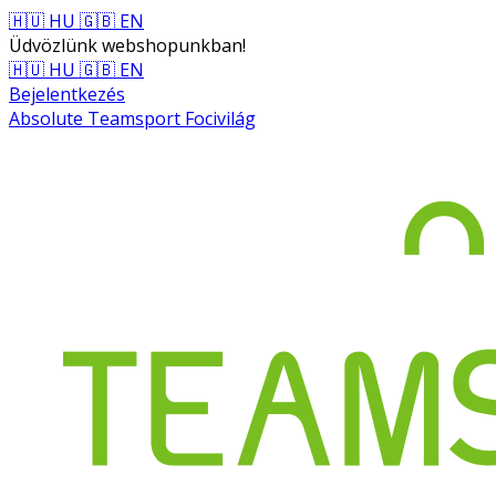
🇭🇺 HU
🇬🇧 EN
Üdvözlünk webshopunkban!
🇭🇺 HU
🇬🇧 EN
Bejelentkezés
Absolute Teamsport Focivilág