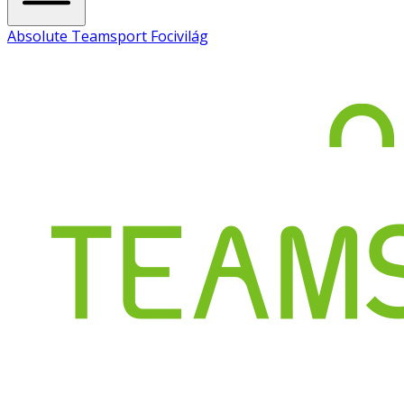
Absolute Teamsport Focivilág