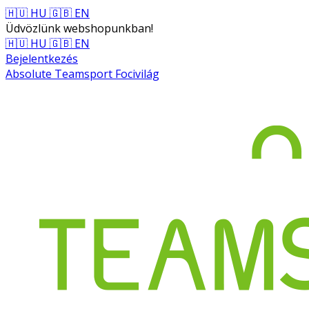
🇭🇺 HU
🇬🇧 EN
Üdvözlünk webshopunkban!
🇭🇺 HU
🇬🇧 EN
Bejelentkezés
Absolute Teamsport Focivilág