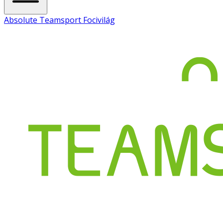
Absolute Teamsport Focivilág