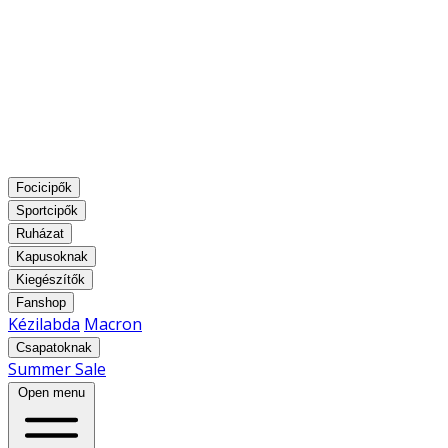
Focicipők
Sportcipők
Ruházat
Kapusoknak
Kiegészítők
Fanshop
Kézilabda
Macron
Csapatoknak
Summer Sale
Open menu