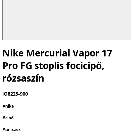
Nike Mercurial Vapor 17
Pro FG stoplis focicipő,
rózsaszín
IO8225-900
#nike
#cipő
#uniszex