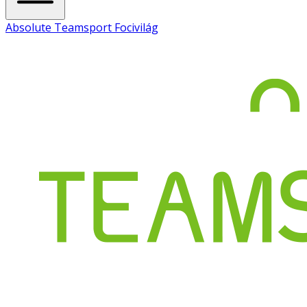
Absolute Teamsport Focivilág