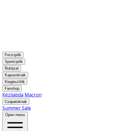
Focicipők
Sportcipők
Ruházat
Kapusoknak
Kiegészítők
Fanshop
Kézilabda
Macron
Csapatoknak
Summer Sale
Open menu