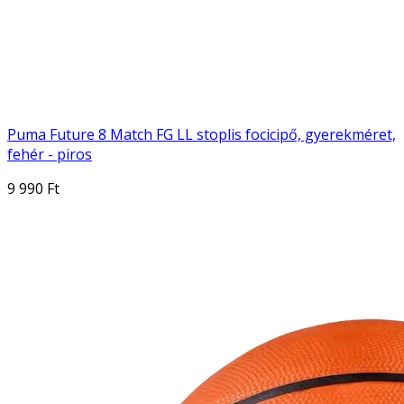
Puma Future 8 Match FG LL stoplis focicipő, gyerekméret,
fehér - piros
9 990 Ft