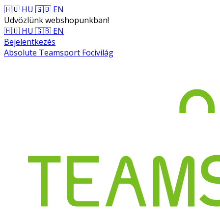
🇭🇺 HU
🇬🇧 EN
Üdvözlünk webshopunkban!
🇭🇺 HU
🇬🇧 EN
Bejelentkezés
Absolute Teamsport Focivilág