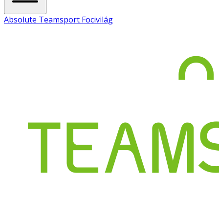
Absolute Teamsport Focivilág