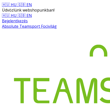
🇭🇺 HU
🇬🇧 EN
Üdvözlünk webshopunkban!
🇭🇺 HU
🇬🇧 EN
Bejelentkezés
Absolute Teamsport Focivilág