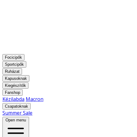
Focicipők
Sportcipők
Ruházat
Kapusoknak
Kiegészítők
Fanshop
Kézilabda
Macron
Csapatoknak
Summer Sale
Open menu