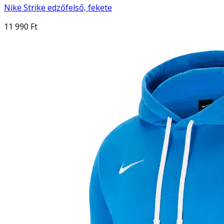
Nike Strike edzőfelső, fekete
11 990 Ft