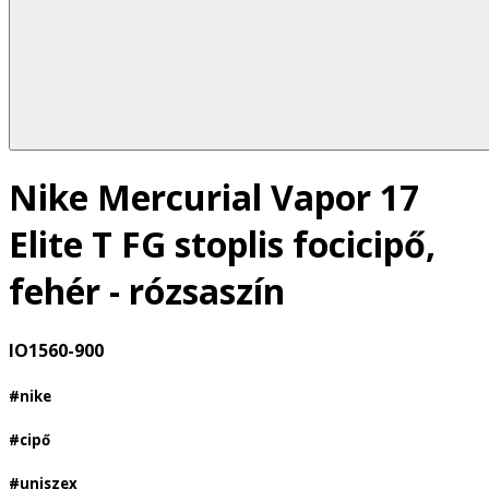
Nike Mercurial Vapor 17
Elite T FG stoplis focicipő,
fehér - rózsaszín
IO1560-900
#nike
#cipő
#uniszex