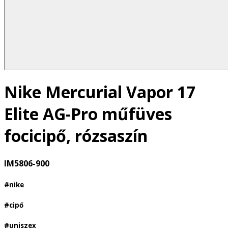
Nike Mercurial Vapor 17
Elite AG-Pro műfüves
focicipő, rózsaszín
IM5806-900
#nike
#cipő
#uniszex