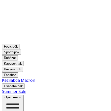
Focicipők
Sportcipők
Ruházat
Kapusoknak
Kiegészítők
Fanshop
Kézilabda
Macron
Csapatoknak
Summer Sale
Open menu