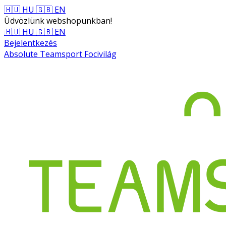
🇭🇺 HU
🇬🇧 EN
Üdvözlünk webshopunkban!
🇭🇺 HU
🇬🇧 EN
Bejelentkezés
Absolute Teamsport Focivilág