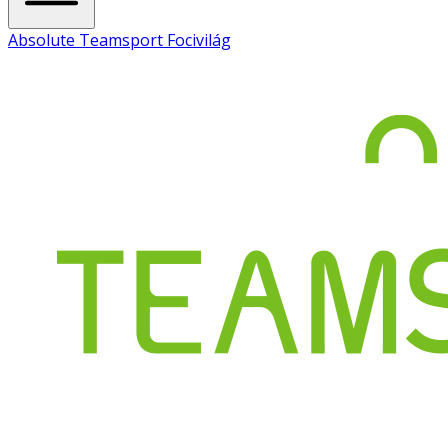
Absolute Teamsport Focivilág