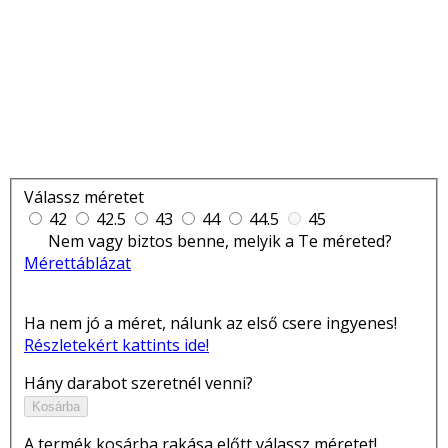
Válassz méretet
42
42.5
43
44
44.5
45
Nem vagy biztos benne, melyik a Te méreted?
Mérettáblázat
Ha nem jó a méret, nálunk az első csere ingyenes!
Részletekért kattints ide!
Hány darabot szeretnél venni?
Kosárba
A termék kosárba rakása előtt válassz méretet!