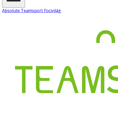
Absolute Teamsport Focivilág