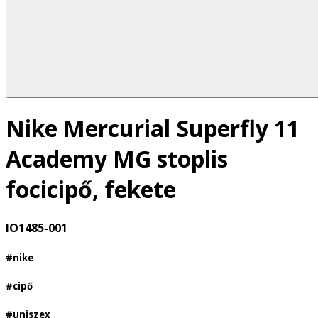
Nike Mercurial Superfly 11
Academy MG stoplis
focicipő, fekete
IO1485-001
#nike
#cipő
#uniszex