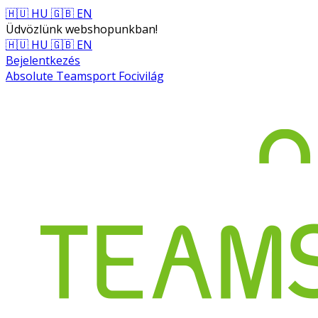
🇭🇺 HU
🇬🇧 EN
Üdvözlünk webshopunkban!
🇭🇺 HU
🇬🇧 EN
Bejelentkezés
Absolute Teamsport Focivilág