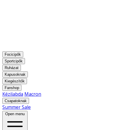
Focicipők
Sportcipők
Ruházat
Kapusoknak
Kiegészítők
Fanshop
Kézilabda
Macron
Csapatoknak
Summer Sale
Open menu