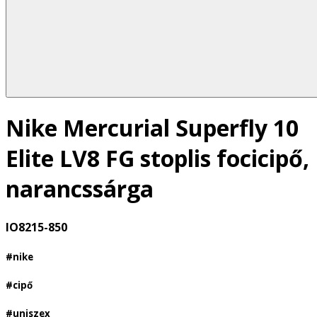
Nike Mercurial Superfly 10
Elite LV8 FG stoplis focicipő,
narancssárga
IO8215-850
#nike
#cipő
#uniszex