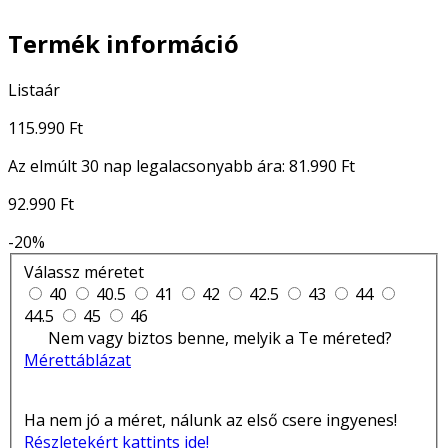
Termék információ
Listaár
115.990 Ft
Az elmúlt 30 nap legalacsonyabb ára:
81.990 Ft
92.990 Ft
-20%
Válassz méretet
40
40.5
41
42
42.5
43
44
44.5
45
46
Nem vagy biztos benne, melyik a Te méreted?
Mérettáblázat
Ha nem jó a méret, nálunk az első csere ingyenes!
Részletekért kattints ide!