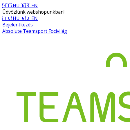
🇭🇺 HU
🇬🇧 EN
Üdvözlünk webshopunkban!
🇭🇺 HU
🇬🇧 EN
Bejelentkezés
Absolute Teamsport Focivilág