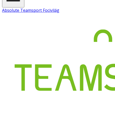
Absolute Teamsport Focivilág