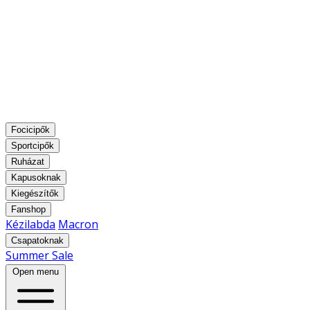
Focicipők
Sportcipők
Ruházat
Kapusoknak
Kiegészítők
Fanshop
Kézilabda
Macron
Csapatoknak
Summer Sale
Open menu