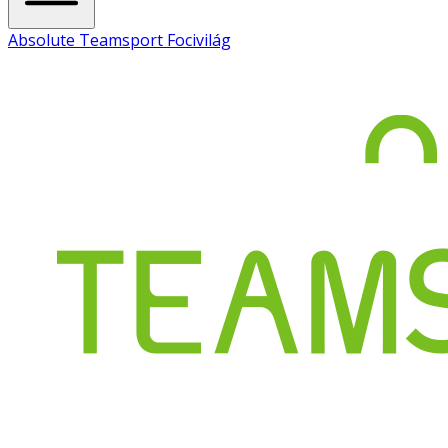
Absolute Teamsport Focivilág