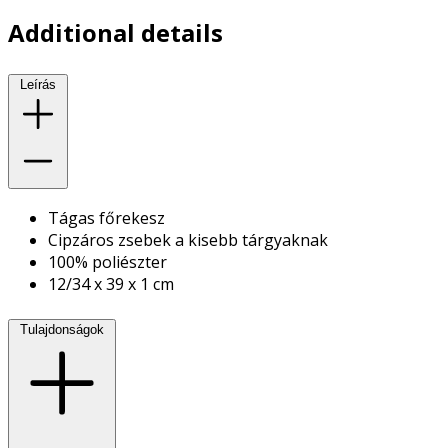
Additional details
Leírás
Tágas főrekesz
Cipzáros zsebek a kisebb tárgyaknak
100% poliészter
12/34 x 39 x 1 cm
Tulajdonságok