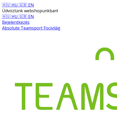
🇭🇺 HU
🇬🇧 EN
Üdvözlünk webshopunkban!
🇭🇺 HU
🇬🇧 EN
Bejelentkezés
Absolute Teamsport Focivilág