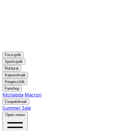
Focicipők
Sportcipők
Ruházat
Kapusoknak
Kiegészítők
Fanshop
Kézilabda
Macron
Csapatoknak
Summer Sale
Open menu