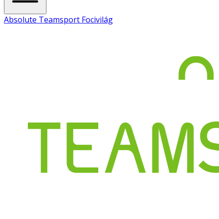
Absolute Teamsport Focivilág