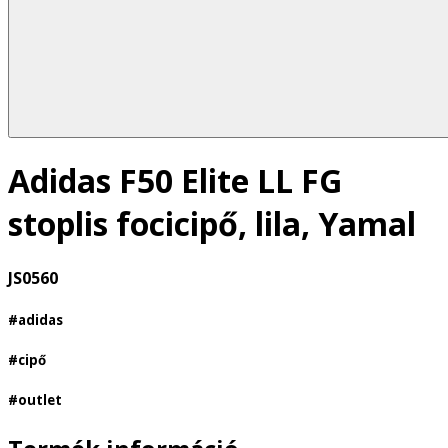
Adidas F50 Elite LL FG
stoplis focicipő, lila, Yamal
JS0560
#adidas
#cipő
#outlet