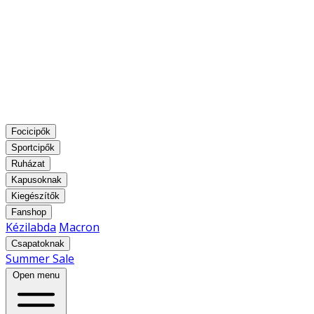
Focicipők
Sportcipők
Ruházat
Kapusoknak
Kiegészítők
Fanshop
Kézilabda
Macron
Csapatoknak
Summer Sale
Open menu