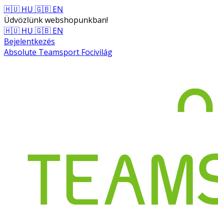
🇭🇺 HU
🇬🇧 EN
Üdvözlünk webshopunkban!
🇭🇺 HU
🇬🇧 EN
Bejelentkezés
Absolute Teamsport Focivilág