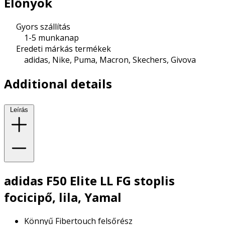
Előnyök
Gyors szállítás
1-5 munkanap
Eredeti márkás termékek
adidas, Nike, Puma, Macron, Skechers, Givova
Additional details
Leírás
adidas F50 Elite LL FG stoplis
focicipő, lila, Yamal
Könnyű Fibertouch felsőrész