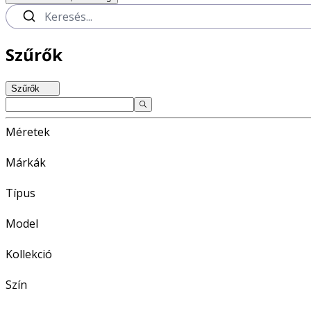
Szűrők
Szűrők
Méretek
Márkák
Típus
Model
Kollekció
Szín