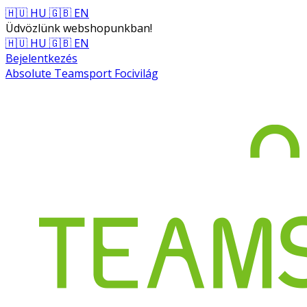
🇭🇺 HU
🇬🇧 EN
Üdvözlünk webshopunkban!
🇭🇺 HU
🇬🇧 EN
Bejelentkezés
Absolute Teamsport Focivilág