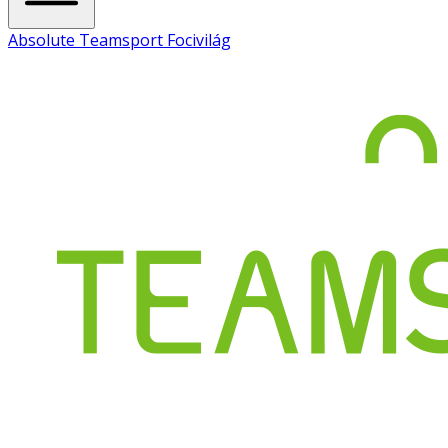
Absolute Teamsport Focivilág