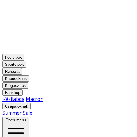
Focicipők
Sportcipők
Ruházat
Kapusoknak
Kiegészítők
Fanshop
Kézilabda
Macron
Csapatoknak
Summer Sale
Open menu