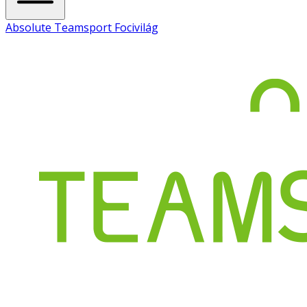
Absolute Teamsport Focivilág