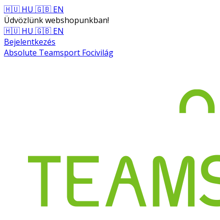
🇭🇺 HU
🇬🇧 EN
Üdvözlünk webshopunkban!
🇭🇺 HU
🇬🇧 EN
Bejelentkezés
Absolute Teamsport Focivilág