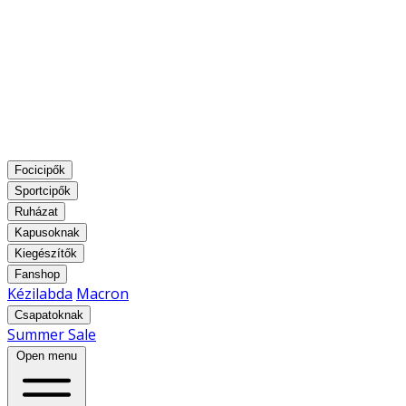
Focicipők
Sportcipők
Ruházat
Kapusoknak
Kiegészítők
Fanshop
Kézilabda
Macron
Csapatoknak
Summer Sale
Open menu