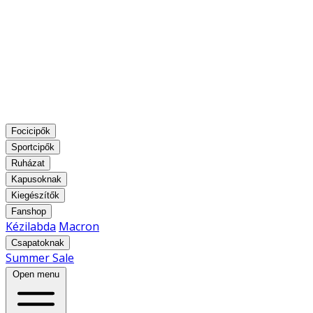
Focicipők
Sportcipők
Ruházat
Kapusoknak
Kiegészítők
Fanshop
Kézilabda
Macron
Csapatoknak
Summer Sale
Open menu