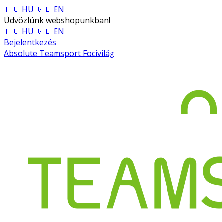
🇭🇺 HU
🇬🇧 EN
Üdvözlünk webshopunkban!
🇭🇺 HU
🇬🇧 EN
Bejelentkezés
Absolute Teamsport Focivilág