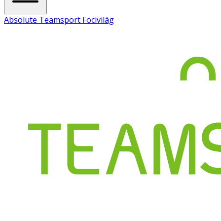
Absolute Teamsport Focivilág