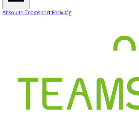
Absolute Teamsport Focivilág