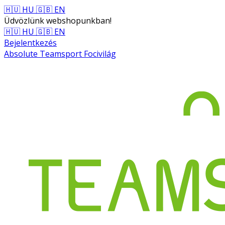
🇭🇺 HU
🇬🇧 EN
Üdvözlünk webshopunkban!
🇭🇺 HU
🇬🇧 EN
Bejelentkezés
Absolute Teamsport Focivilág