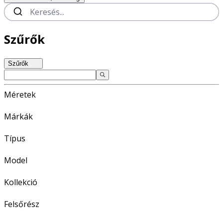
Szűrők
Szűrők
Méretek
Márkák
Típus
Model
Kollekció
Felsőrész