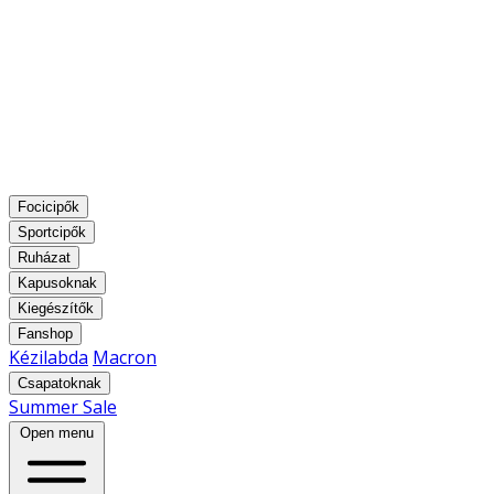
Focicipők
Sportcipők
Ruházat
Kapusoknak
Kiegészítők
Fanshop
Kézilabda
Macron
Csapatoknak
Summer Sale
Open menu