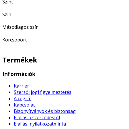
Szint
Szín
Másodlagos szín
Korcsoport
Termékek
Információk
Karrier
Szerzői jogi figyelmeztetés
A cégről
Kapcsolat
Bizonyítványok és biztonság
Elállás a szerződéstől
Elállási nyilatkozatminta