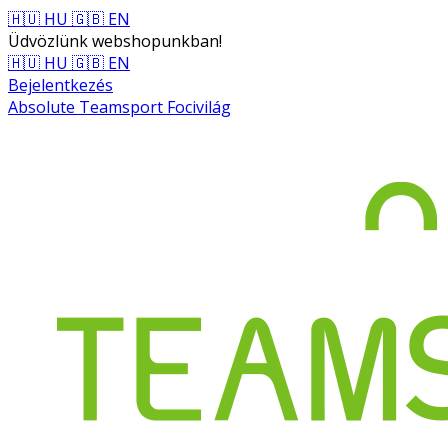
🇭🇺 HU
🇬🇧 EN
Üdvözlünk webshopunkban!
🇭🇺 HU
🇬🇧 EN
Bejelentkezés
Absolute Teamsport Focivilág