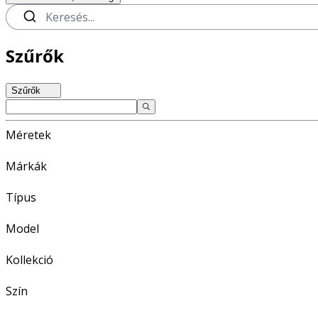
Szűrők
Szűrők
Méretek
Márkák
Típus
Model
Kollekció
Szín