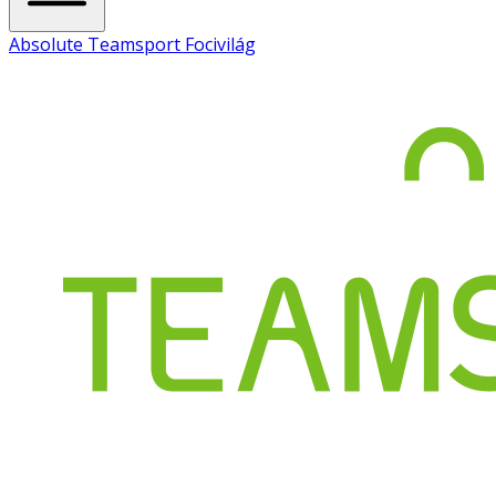
Absolute Teamsport Focivilág