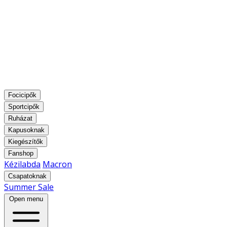
Focicipők
Sportcipők
Ruházat
Kapusoknak
Kiegészítők
Fanshop
Kézilabda
Macron
Csapatoknak
Summer Sale
Open menu