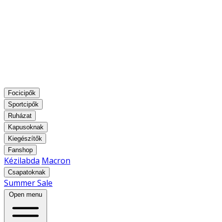
Focicipők
Sportcipők
Ruházat
Kapusoknak
Kiegészítők
Fanshop
Kézilabda
Macron
Csapatoknak
Summer Sale
Open menu