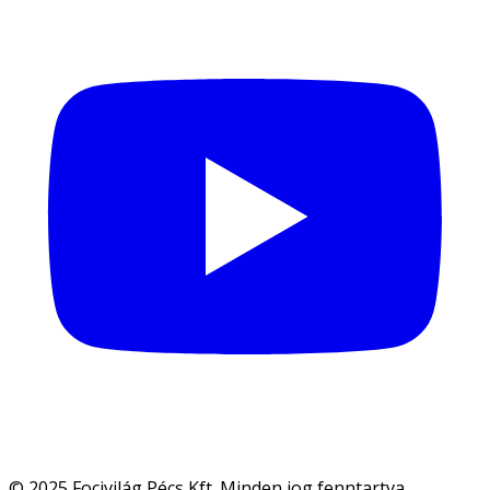
© 2025 Focivilág Pécs Kft. Minden jog fenntartva