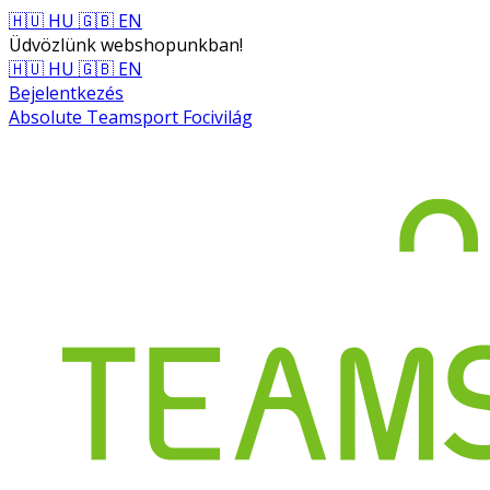
🇭🇺 HU
🇬🇧 EN
Üdvözlünk webshopunkban!
🇭🇺 HU
🇬🇧 EN
Bejelentkezés
Absolute Teamsport Focivilág