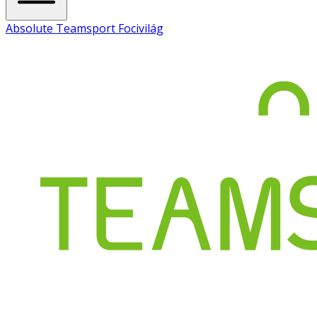
Absolute Teamsport Focivilág