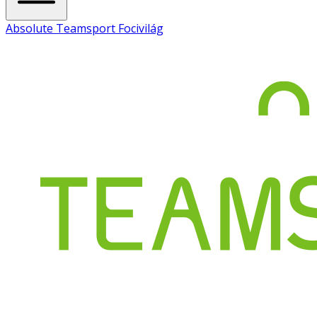
Absolute Teamsport Focivilág