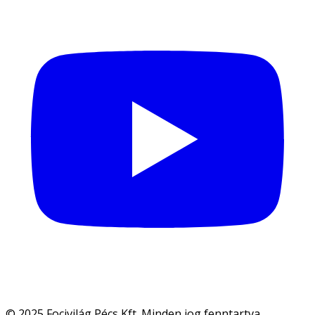
© 2025 Focivilág Pécs Kft. Minden jog fenntartva