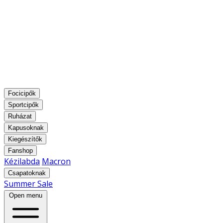
Focicipők
Sportcipők
Ruházat
Kapusoknak
Kiegészítők
Fanshop
Kézilabda
Macron
Csapatoknak
Summer Sale
Open menu