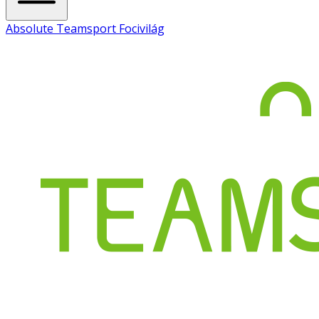
Absolute Teamsport Focivilág