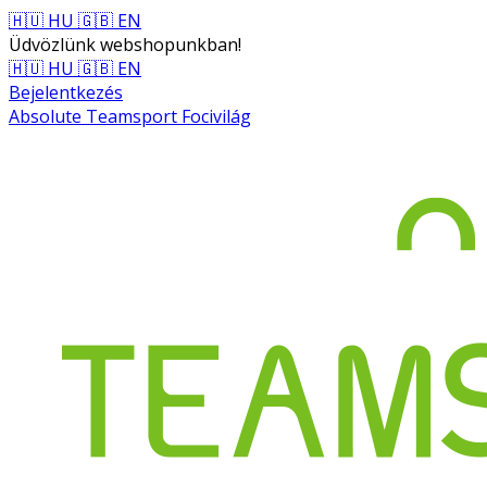
🇭🇺 HU
🇬🇧 EN
Üdvözlünk webshopunkban!
🇭🇺 HU
🇬🇧 EN
Bejelentkezés
Absolute Teamsport Focivilág