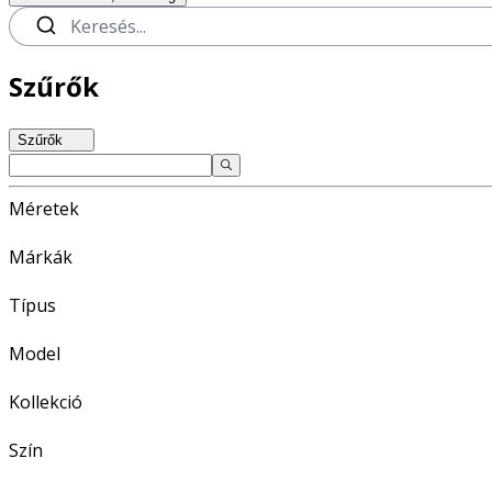
Szűrők
Szűrők
Méretek
Márkák
Típus
Model
Kollekció
Szín