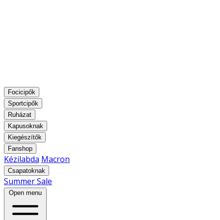
Focicipők
Sportcipők
Ruházat
Kapusoknak
Kiegészítők
Fanshop
Kézilabda
Macron
Csapatoknak
Summer Sale
Open menu