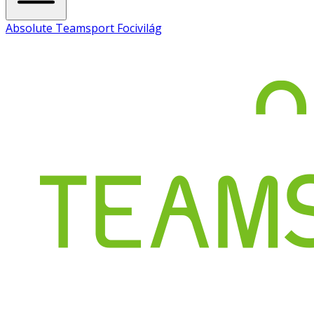
Absolute Teamsport Focivilág