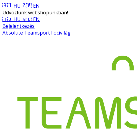
🇭🇺 HU
🇬🇧 EN
Üdvözlünk webshopunkban!
🇭🇺 HU
🇬🇧 EN
Bejelentkezés
Absolute Teamsport Focivilág