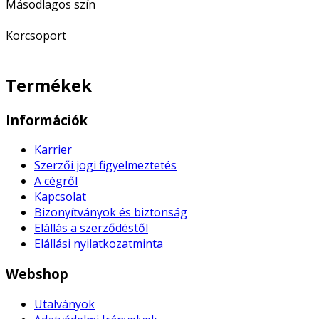
Másodlagos szín
Korcsoport
Termékek
Információk
Karrier
Szerzői jogi figyelmeztetés
A cégről
Kapcsolat
Bizonyítványok és biztonság
Elállás a szerződéstől
Elállási nyilatkozatminta
Webshop
Utalványok