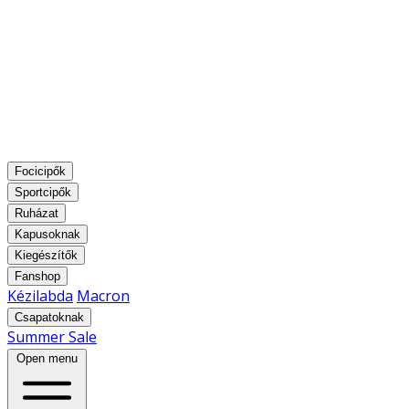
Focicipők
Sportcipők
Ruházat
Kapusoknak
Kiegészítők
Fanshop
Kézilabda
Macron
Csapatoknak
Summer Sale
Open menu