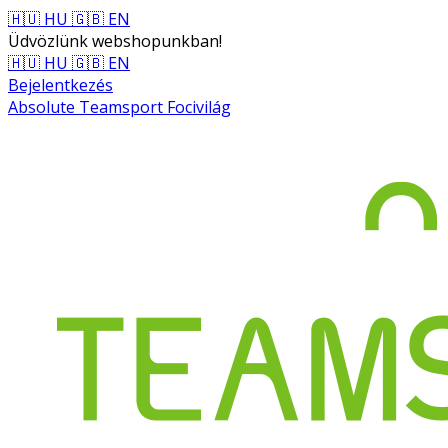
🇭🇺 HU
🇬🇧 EN
Üdvözlünk webshopunkban!
🇭🇺 HU
🇬🇧 EN
Bejelentkezés
Absolute Teamsport Focivilág