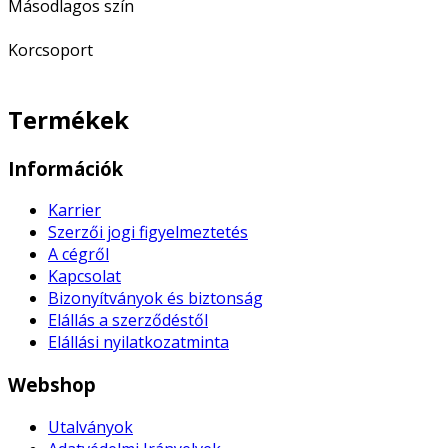
Másodlagos szín
Korcsoport
Termékek
Információk
Karrier
Szerzői jogi figyelmeztetés
A cégről
Kapcsolat
Bizonyítványok és biztonság
Elállás a szerződéstől
Elállási nyilatkozatminta
Webshop
Utalványok