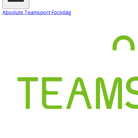
Absolute Teamsport Focivilág