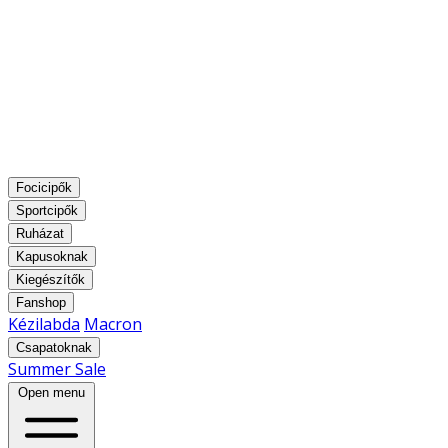
Focicipők
Sportcipők
Ruházat
Kapusoknak
Kiegészítők
Fanshop
Kézilabda
Macron
Csapatoknak
Summer Sale
Open menu