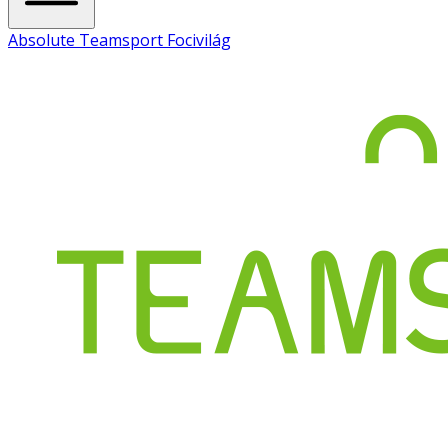
Absolute Teamsport Focivilág