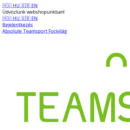
🇭🇺 HU
🇬🇧 EN
Üdvözlünk webshopunkban!
🇭🇺 HU
🇬🇧 EN
Bejelentkezés
Absolute Teamsport Focivilág