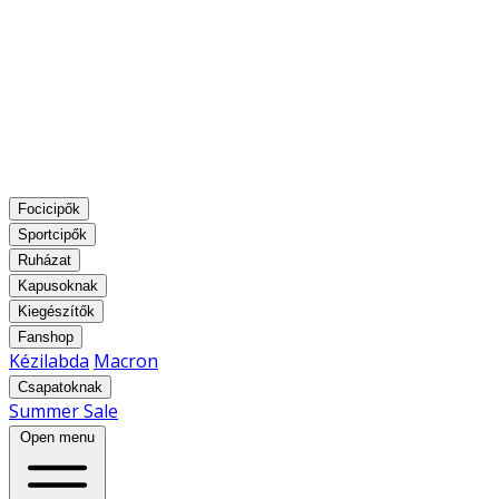
Focicipők
Sportcipők
Ruházat
Kapusoknak
Kiegészítők
Fanshop
Kézilabda
Macron
Csapatoknak
Summer Sale
Open menu