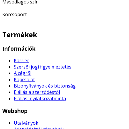
Másodlagos szín
Korcsoport
Termékek
Információk
Karrier
Szerzői jogi figyelmeztetés
A cégről
Kapcsolat
Bizonyítványok és biztonság
Elállás a szerződéstől
Elállási nyilatkozatminta
Webshop
Utalványok