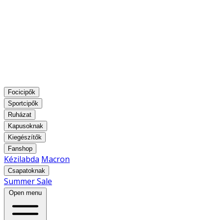
Focicipők
Sportcipők
Ruházat
Kapusoknak
Kiegészítők
Fanshop
Kézilabda
Macron
Csapatoknak
Summer Sale
Open menu