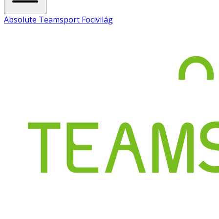
Absolute Teamsport Focivilág