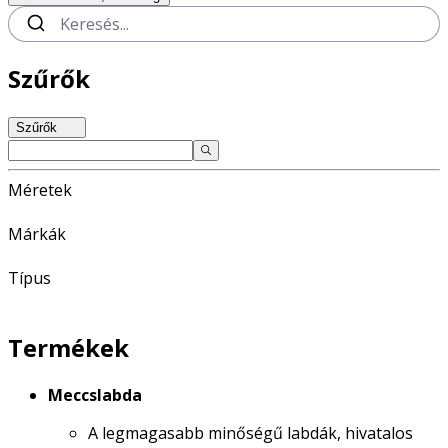
Szűrők
Szűrők
Méretek
Márkák
Típus
Termékek
Meccslabda
A legmagasabb minőségű labdák, hivatalos