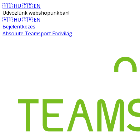
🇭🇺 HU
🇬🇧 EN
Üdvözlünk webshopunkban!
🇭🇺 HU
🇬🇧 EN
Bejelentkezés
Absolute Teamsport Focivilág