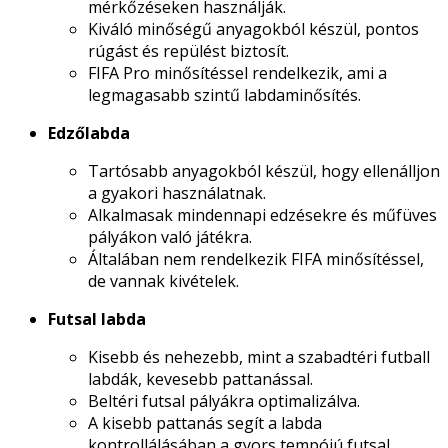
mérkőzéseken használják.
Kiváló minőségű anyagokból készül, pontos
rúgást és repülést biztosít.
FIFA Pro minősítéssel rendelkezik, ami a
legmagasabb szintű labdaminősítés.
Edzőlabda
Tartósabb anyagokból készül, hogy ellenálljon
a gyakori használatnak.
Alkalmasak mindennapi edzésekre és műfüves
pályákon való játékra.
Általában nem rendelkezik FIFA minősítéssel,
de vannak kivételek.
Futsal labda
Kisebb és nehezebb, mint a szabadtéri futball
labdák, kevesebb pattanással.
Beltéri futsal pályákra optimalizálva.
A kisebb pattanás segít a labda
kontrollálásában a gyors tempójú futsal