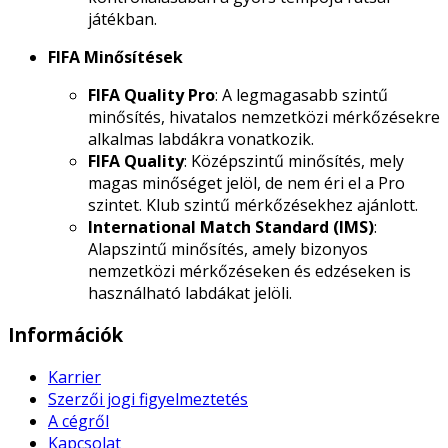
játékban.
FIFA Minősítések
FIFA Quality Pro
: A legmagasabb szintű
minősítés, hivatalos nemzetközi mérkőzésekre
alkalmas labdákra vonatkozik.
FIFA Quality
: Középszintű minősítés, mely
magas minőséget jelöl, de nem éri el a Pro
szintet. Klub szintű mérkőzésekhez ajánlott.
International Match Standard (IMS)
:
Alapszintű minősítés, amely bizonyos
nemzetközi mérkőzéseken és edzéseken is
használható labdákat jelöli.
Információk
Karrier
Szerzői jogi figyelmeztetés
A cégről
Kapcsolat