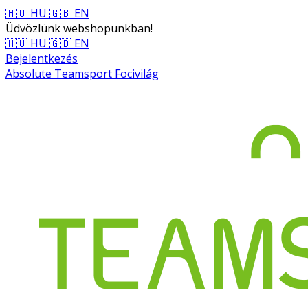
🇭🇺 HU
🇬🇧 EN
Üdvözlünk webshopunkban!
🇭🇺 HU
🇬🇧 EN
Bejelentkezés
Absolute Teamsport Focivilág