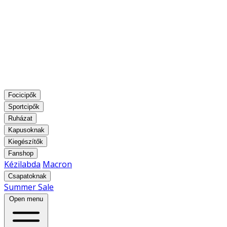
Focicipők
Sportcipők
Ruházat
Kapusoknak
Kiegészítők
Fanshop
Kézilabda
Macron
Csapatoknak
Summer Sale
Open menu