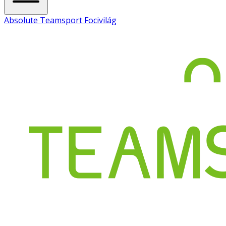
Absolute Teamsport Focivilág