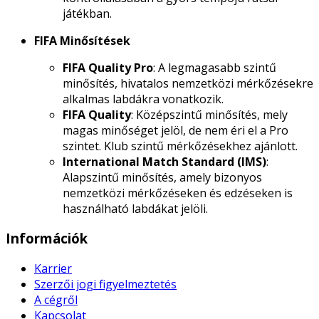
játékban.
FIFA Minősítések
FIFA Quality Pro
: A legmagasabb szintű
minősítés, hivatalos nemzetközi mérkőzésekre
alkalmas labdákra vonatkozik.
FIFA Quality
: Középszintű minősítés, mely
magas minőséget jelöl, de nem éri el a Pro
szintet. Klub szintű mérkőzésekhez ajánlott.
International Match Standard (IMS)
:
Alapszintű minősítés, amely bizonyos
nemzetközi mérkőzéseken és edzéseken is
használható labdákat jelöli.
Információk
Karrier
Szerzői jogi figyelmeztetés
A cégről
Kapcsolat