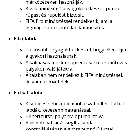
mérkőzéseken használják.
Kiváló minőségű anyagokból készül, pontos
rúgást és repülést biztosít.
FIFA Pro minősítéssel rendelkezik, ami a
legmagasabb szintű labdaminősítés.
Edzőlabda
Tartósabb anyagokból készül, hogy ellenálljon
a gyakori használatnak.
Alkalmasak mindennapi edzésekre és műfüves
pályákon való játékra.
Általában nem rendelkezik FIFA minősítéssel,
de vannak kivételek.
Futsal labda
Kisebb és nehezebb, mint a szabadtéri futball
labdák, kevesebb pattanással.
Beltéri futsal pályákra optimalizálva.
A kisebb pattanás segít a labda
kontrollálásában a gyors tempójú futsal