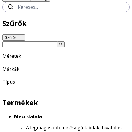
Szűrők
Szűrők
Méretek
Márkák
Típus
Termékek
Meccslabda
A legmagasabb minőségű labdák, hivatalos