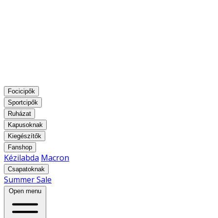
Focicipők
Sportcipők
Ruházat
Kapusoknak
Kiegészítők
Fanshop
Kézilabda
Macron
Csapatoknak
Summer Sale
Open menu