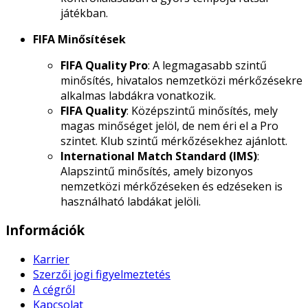
játékban.
FIFA Minősítések
FIFA Quality Pro
: A legmagasabb szintű
minősítés, hivatalos nemzetközi mérkőzésekre
alkalmas labdákra vonatkozik.
FIFA Quality
: Középszintű minősítés, mely
magas minőséget jelöl, de nem éri el a Pro
szintet. Klub szintű mérkőzésekhez ajánlott.
International Match Standard (IMS)
:
Alapszintű minősítés, amely bizonyos
nemzetközi mérkőzéseken és edzéseken is
használható labdákat jelöli.
Információk
Karrier
Szerzői jogi figyelmeztetés
A cégről
Kapcsolat