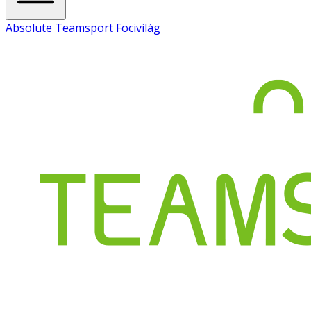
Absolute Teamsport Focivilág