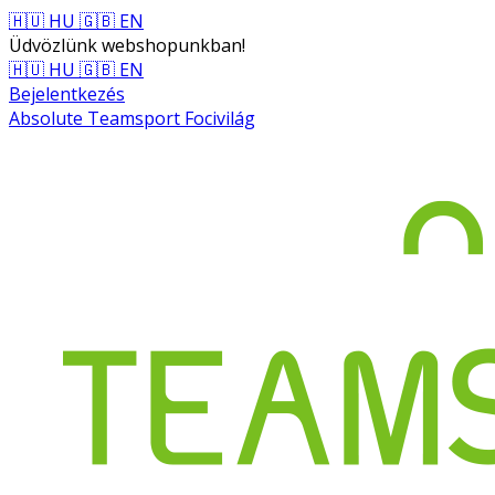
🇭🇺 HU
🇬🇧 EN
Üdvözlünk webshopunkban!
🇭🇺 HU
🇬🇧 EN
Bejelentkezés
Absolute Teamsport Focivilág