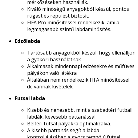
mérkőzéseken használják.
Kiváló minőségű anyagokból készül, pontos
rúgást és repülést biztosít.
FIFA Pro minősítéssel rendelkezik, ami a
legmagasabb szintű labdaminősítés.
Edzőlabda
Tartósabb anyagokból készül, hogy ellenálljon
a gyakori használatnak.
Alkalmasak mindennapi edzésekre és műfüves
pályákon való játékra.
Általában nem rendelkezik FIFA minősítéssel,
de vannak kivételek.
Futsal labda
Kisebb és nehezebb, mint a szabadtéri futball
labdák, kevesebb pattanással.
Beltéri futsal pályákra optimalizálva.
A kisebb pattanás segít a labda
kontrollálásában a gyors tempójú futsal