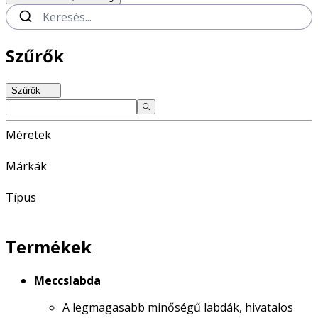
Szűrők
Szűrők
Méretek
Márkák
Típus
Termékek
Meccslabda
A legmagasabb minőségű labdák, hivatalos