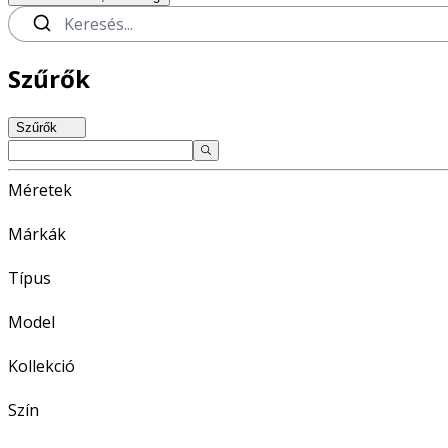
Szűrők
Szűrők
Méretek
Márkák
Típus
Model
Kollekció
Szín