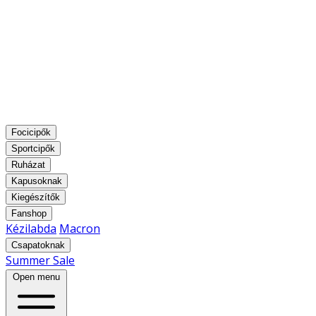
Focicipők
Sportcipők
Ruházat
Kapusoknak
Kiegészítők
Fanshop
Kézilabda
Macron
Csapatoknak
Summer Sale
Open menu