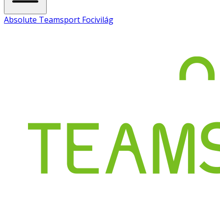
Absolute Teamsport Focivilág