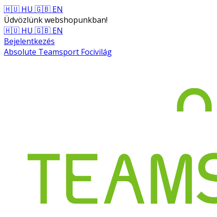
🇭🇺 HU
🇬🇧 EN
Üdvözlünk webshopunkban!
🇭🇺 HU
🇬🇧 EN
Bejelentkezés
Absolute Teamsport Focivilág