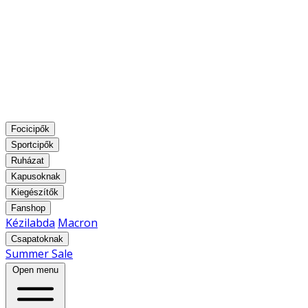
Focicipők
Sportcipők
Ruházat
Kapusoknak
Kiegészítők
Fanshop
Kézilabda
Macron
Csapatoknak
Summer Sale
Open menu