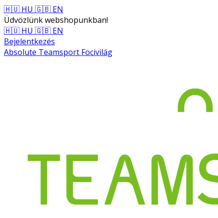
🇭🇺 HU
🇬🇧 EN
Üdvözlünk webshopunkban!
🇭🇺 HU
🇬🇧 EN
Bejelentkezés
Absolute Teamsport Focivilág