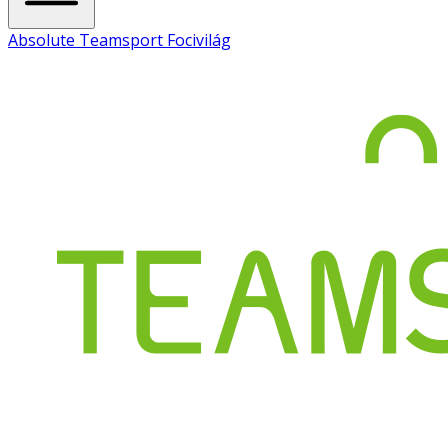
Absolute Teamsport Focivilág