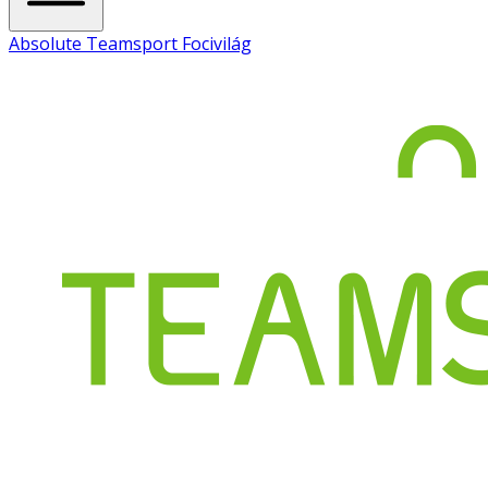
Absolute Teamsport Focivilág