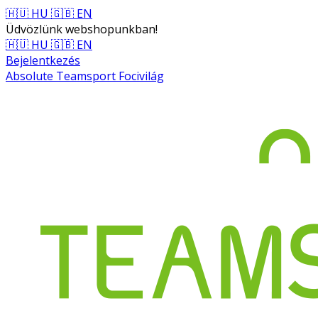
🇭🇺 HU
🇬🇧 EN
Üdvözlünk webshopunkban!
🇭🇺 HU
🇬🇧 EN
Bejelentkezés
Absolute Teamsport Focivilág