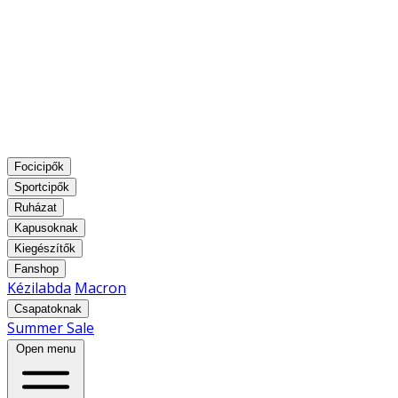
Focicipők
Sportcipők
Ruházat
Kapusoknak
Kiegészítők
Fanshop
Kézilabda
Macron
Csapatoknak
Summer Sale
Open menu