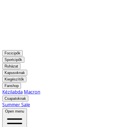
Focicipők
Sportcipők
Ruházat
Kapusoknak
Kiegészítők
Fanshop
Kézilabda
Macron
Csapatoknak
Summer Sale
Open menu