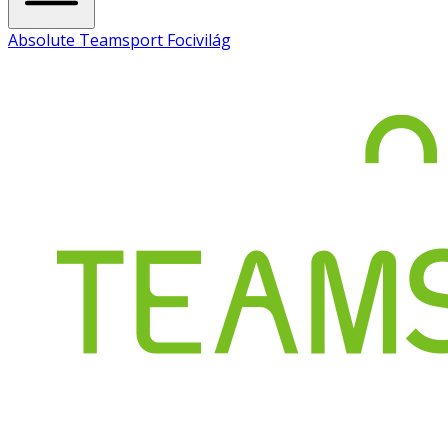
Absolute Teamsport Focivilág