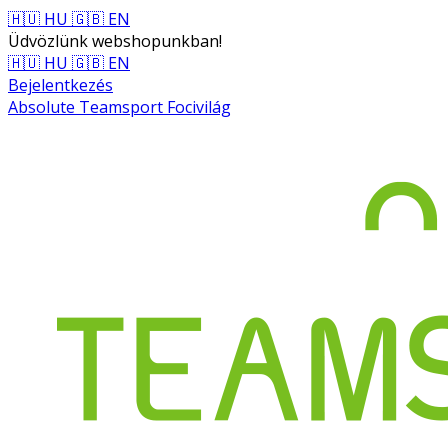
🇭🇺 HU
🇬🇧 EN
Üdvözlünk webshopunkban!
🇭🇺 HU
🇬🇧 EN
Bejelentkezés
Absolute Teamsport Focivilág