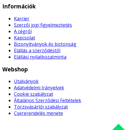
Információk
Karrier
Szerzői jogi figyelmeztetés
A cégről
Kapcsolat
Bizonyítványok és biztonság
Elállás a szerződéstől
Elállási nyilatkozatminta
Webshop
Utalványok
Adatvédelmi Irányelvek
Cookie szabályzat
Általános Szerződési Feltételek
Törzsvásárlói szabályzat
Csererendelés menete