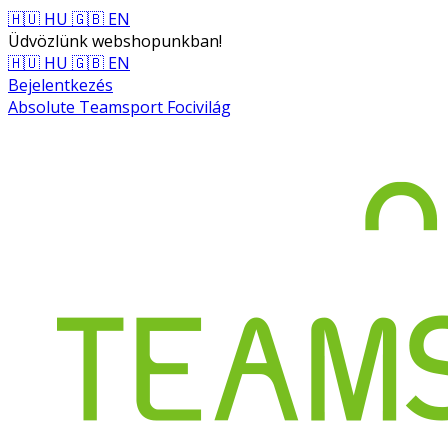
🇭🇺 HU
🇬🇧 EN
Üdvözlünk webshopunkban!
🇭🇺 HU
🇬🇧 EN
Bejelentkezés
Absolute Teamsport Focivilág