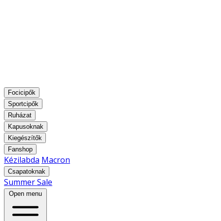
Focicipők
Sportcipők
Ruházat
Kapusoknak
Kiegészítők
Fanshop
Kézilabda
Macron
Csapatoknak
Summer Sale
Open menu