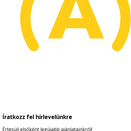
Íratkozz fel hírlevelünkre
Értesülj elsőként legújabb ajánlatainkról!