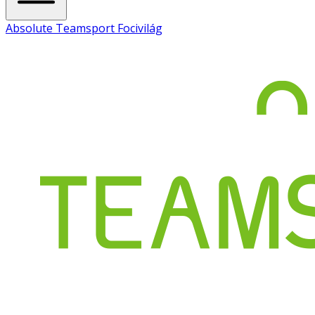
Absolute Teamsport Focivilág