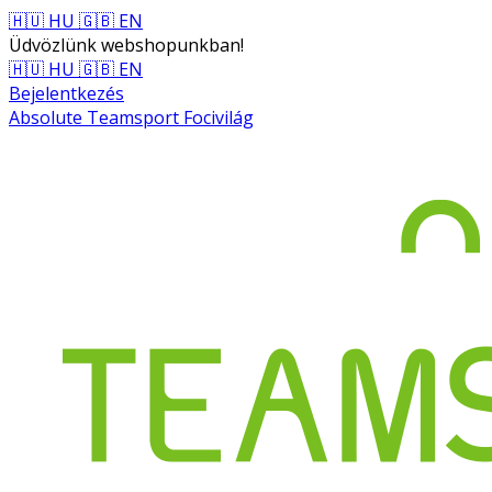
🇭🇺 HU
🇬🇧 EN
Üdvözlünk webshopunkban!
🇭🇺 HU
🇬🇧 EN
Bejelentkezés
Absolute Teamsport Focivilág