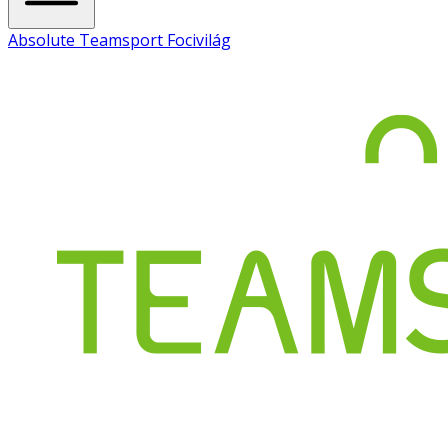
Absolute Teamsport Focivilág