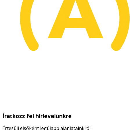
Íratkozz fel hírlevelünkre
Értesülj elsőként legújabb ajánlatainkról!