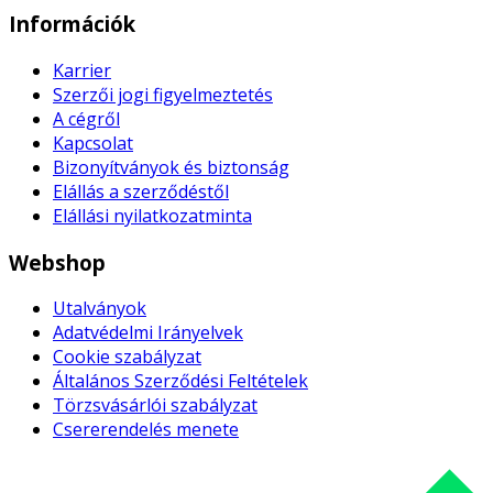
Információk
Karrier
Szerzői jogi figyelmeztetés
A cégről
Kapcsolat
Bizonyítványok és biztonság
Elállás a szerződéstől
Elállási nyilatkozatminta
Webshop
Utalványok
Adatvédelmi Irányelvek
Cookie szabályzat
Általános Szerződési Feltételek
Törzsvásárlói szabályzat
Csererendelés menete