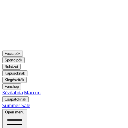
Focicipők
Sportcipők
Ruházat
Kapusoknak
Kiegészítők
Fanshop
Kézilabda
Macron
Csapatoknak
Summer Sale
Open menu