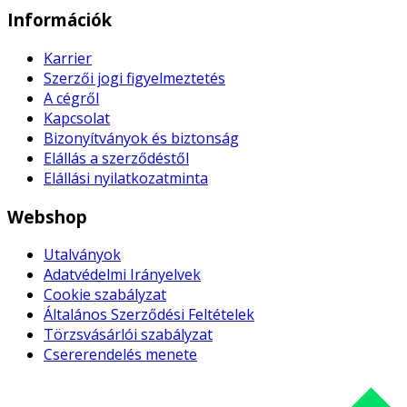
Információk
Karrier
Szerzői jogi figyelmeztetés
A cégről
Kapcsolat
Bizonyítványok és biztonság
Elállás a szerződéstől
Elállási nyilatkozatminta
Webshop
Utalványok
Adatvédelmi Irányelvek
Cookie szabályzat
Általános Szerződési Feltételek
Törzsvásárlói szabályzat
Csererendelés menete