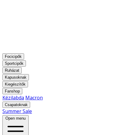
Focicipők
Sportcipők
Ruházat
Kapusoknak
Kiegészítők
Fanshop
Kézilabda
Macron
Csapatoknak
Summer Sale
Open menu