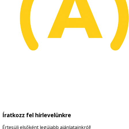
Íratkozz fel hírlevelünkre
Értesülj elsőként legújabb ajánlatainkról!