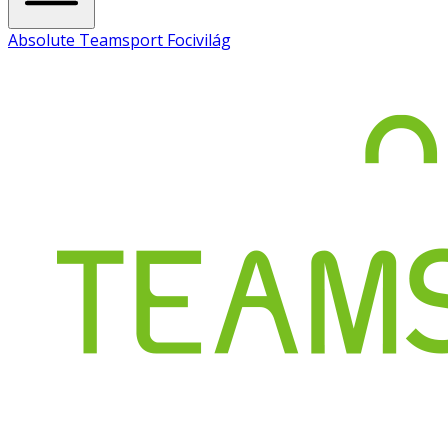
Absolute Teamsport Focivilág