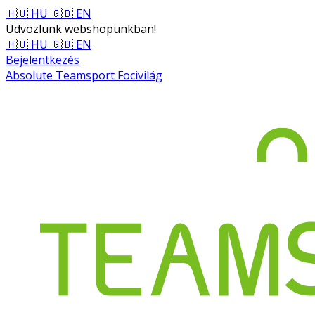
🇭🇺 HU
🇬🇧 EN
Üdvözlünk webshopunkban!
🇭🇺 HU
🇬🇧 EN
Bejelentkezés
Absolute Teamsport Focivilág