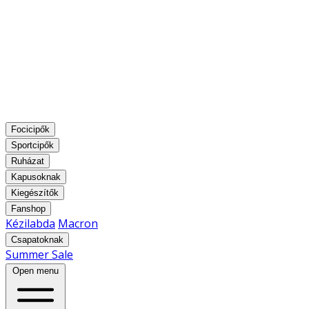
Focicipők
Sportcipők
Ruházat
Kapusoknak
Kiegészítők
Fanshop
Kézilabda
Macron
Csapatoknak
Summer Sale
Open menu