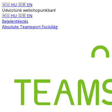
🇭🇺 HU
🇬🇧 EN
Üdvözlünk webshopunkban!
🇭🇺 HU
🇬🇧 EN
Bejelentkezés
Absolute Teamsport Focivilág