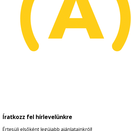
Íratkozz fel hírlevelünkre
Értesülj elsőként legújabb ajánlatainkról!