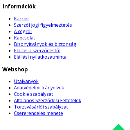
Információk
Karrier
Szerzői jogi figyelmeztetés
A cégről
Kapcsolat
Bizonyítványok és biztonság
Elállás a szerződéstől
Elállási nyilatkozatminta
Webshop
Utalványok
Adatvédelmi Irányelvek
Cookie szabályzat
Általános Szerződési Feltételek
Törzsvásárlói szabályzat
Csererendelés menete