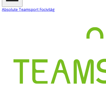
Absolute Teamsport Focivilág